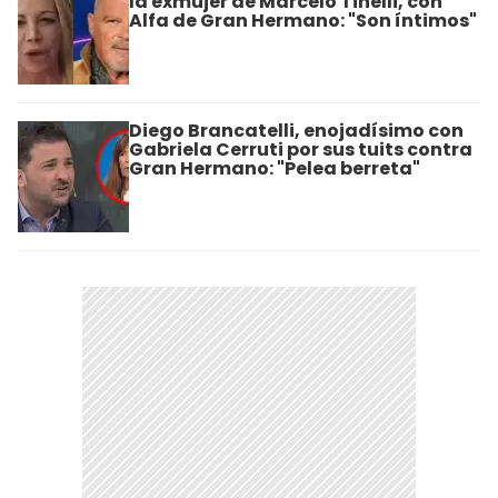
la exmujer de Marcelo Tinelli, con
Alfa de Gran Hermano: "Son íntimos"
Diego Brancatelli, enojadísimo con
Gabriela Cerruti por sus tuits contra
Gran Hermano: "Pelea berreta"