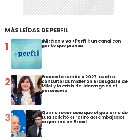
MÁS LEÍDAS DE PERFIL
¡Mirá en vivo +Perfil!: un canal con
1
gente que piensa
Encuesta rumbo a 2027: cuatro
2
consultoras midieron el desgaste de
Milei y la crisis de liderazgo en el
peronismo
Quirno reconoció que el gobierno de
3
Lula solicitó el retiro del embajador
argentino en Brasil