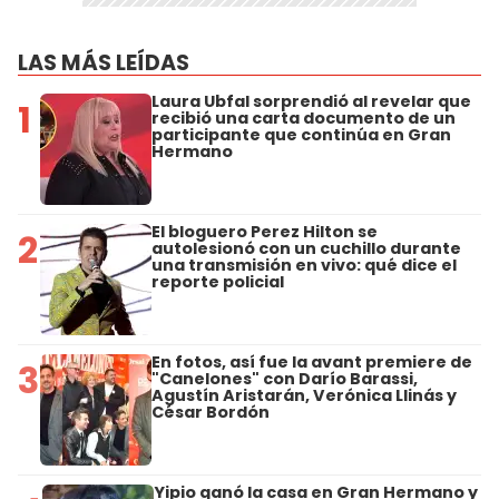
LAS MÁS LEÍDAS
Laura Ubfal sorprendió al revelar que
1
recibió una carta documento de un
participante que continúa en Gran
Hermano
El bloguero Perez Hilton se
2
autolesionó con un cuchillo durante
una transmisión en vivo: qué dice el
reporte policial
En fotos, así fue la avant premiere de
3
"Canelones" con Darío Barassi,
Agustín Aristarán, Verónica Llinás y
César Bordón
Yipio ganó la casa en Gran Hermano y