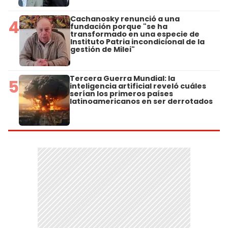
Cachanosky renunció a una
4
fundación porque "se ha
transformado en una especie de
Instituto Patria incondicional de la
gestión de Milei"
Tercera Guerra Mundial: la
5
inteligencia artificial reveló cuáles
serían los primeros países
latinoamericanos en ser derrotados