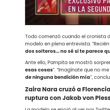
Todo comenzó cuando el cronista del
modelo en plena entrevista: “Recié
dos solteros… no sé si te parece q
Ante ello, Pampita se mostró sorpren
esas cosas
”. “Imagínate que no m
de ninguna bendición mía
”, concl
Zaira Nara cruzó a Florencia
ruptura con Jakob von Ples
La modelo se enojó al ver por Twitt