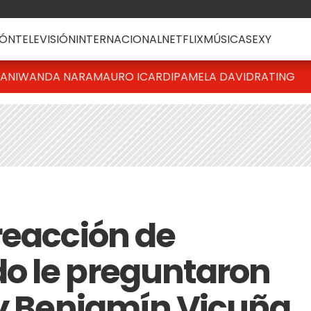
ÓN
TELEVISIÓN
INTERNACIONAL
NETFLIX
MÚSICA
SEXY
IANI
WANDA NARA
MAURO ICARDI
PAMELA DAVID
RATING
reacción de
o le preguntaron
 y Benjamín Vicuña