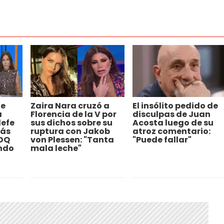
de
Zaira Nara cruzó a
El insólito pedido de
a
Florencia de la V por
disculpas de Juan
lefe
sus dichos sobre su
Acosta luego de su
más
ruptura con Jakob
atroz comentario:
MDQ
von Plessen: "Tanta
"Puede fallar"
ndo​
mala leche"