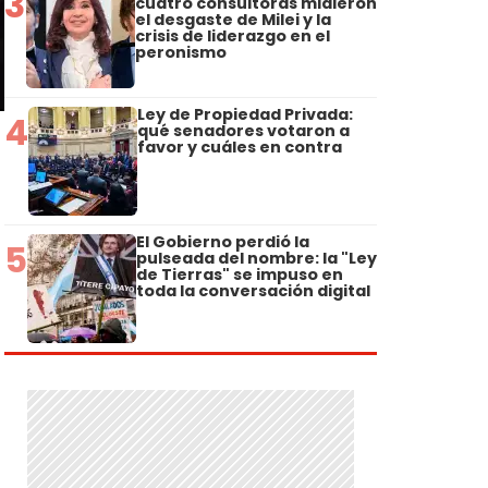
3
cuatro consultoras midieron
el desgaste de Milei y la
crisis de liderazgo en el
peronismo
Ley de Propiedad Privada:
4
qué senadores votaron a
favor y cuáles en contra
El Gobierno perdió la
5
pulseada del nombre: la "Ley
de Tierras" se impuso en
toda la conversación digital