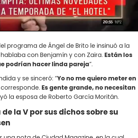
 programa de Ángel de Brito le insinuó a la
n hablaba con Benjamín y con Zaira.
Están los
ue podrían hacer linda pareja
”.
dida y se sinceró: “
Yo no me quiero meter en
e corresponde.
Es gente grande, no necesitan
uyó la esposa de Roberto García Moritán.
 de la V por sus dichos sobre su
sen
er una nota de Ciudad Magazine, en la cual