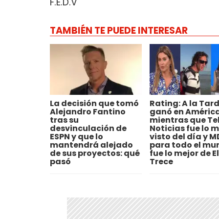
F.E.D.V
TAMBIÉN TE PUEDE INTERESAR
La decisión que tomó
Rating: A la Tar
Alejandro Fantino
ganó en Améric
tras su
mientras que Te
desvinculación de
Noticias fue lo 
ESPN y que lo
visto del día y 
mantendrá alejado
para todo el mu
de sus proyectos: qué
fue lo mejor de El
pasó
Trece