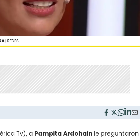
RA
| REDES
rica Tv), a
Pampita Ardohain
le preguntaron