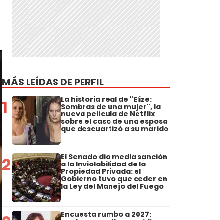
MÁS LEÍDAS DE PERFIL
La historia real de "Elize:
1
Sombras de una mujer", la
nueva película de Netflix
sobre el caso de una esposa
que descuartizó a su marido
El Senado dio media sanción
2
a la Inviolabilidad de la
Propiedad Privada: el
Gobierno tuvo que ceder en
la Ley del Manejo del Fuego
Encuesta rumbo a 2027: