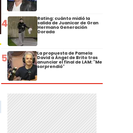
Rating: cuánto midió la
4
salida de Juanicar de Gran
Hermano Generación
Dorada
La propuesta de Pamela
5
David a Ángel de Brito tras
anunciar el final de LAM: "Me
sorprendió"