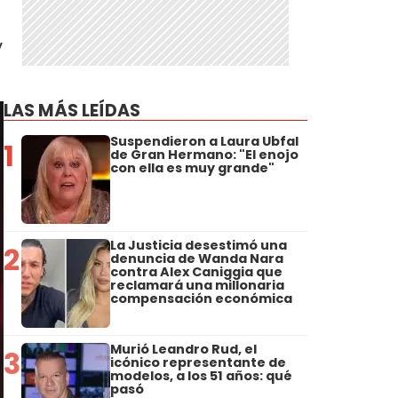
y
LAS MÁS LEÍDAS
Suspendieron a Laura Ubfal
1
de Gran Hermano: "El enojo
con ella es muy grande"
La Justicia desestimó una
2
denuncia de Wanda Nara
contra Alex Caniggia que
reclamará una millonaria
compensación económica
Murió Leandro Rud, el
3
icónico representante de
modelos, a los 51 años: qué
pasó