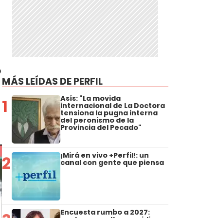
ó
MÁS LEÍDAS DE PERFIL
Asís: "La movida
1
internacional de La Doctora
tensiona la pugna interna
del peronismo de la
Provincia del Pecado"
¡Mirá en vivo +Perfil!: un
2
canal con gente que piensa
Encuesta rumbo a 2027: