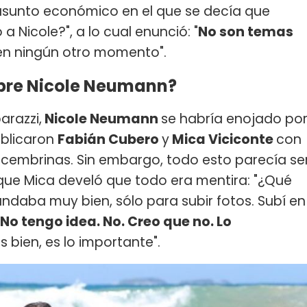
asunto económico en el que se decía que
a Nicole?", a lo cual enunció: "
No son temas
en ningún otro momento".
obre Nicole Neumann?
arazzi,
Nicole Neumann
se habría enojado po
ublicaron
Fabián Cubero
y
Mica Viciconte
con
ecembrinas. Sin embargo, todo esto parecía se
que Mica develó que todo era mentira: "¿Qué
andaba muy bien, sólo para subir fotos. Subí en
No tengo idea. No. Creo que no. Lo
s bien, es lo importante".