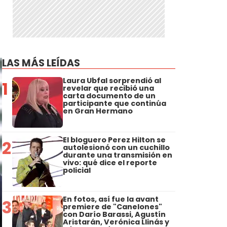
LAS MÁS LEÍDAS
Laura Ubfal sorprendió al
1
revelar que recibió una
carta documento de un
participante que continúa
en Gran Hermano
El bloguero Perez Hilton se
2
autolesionó con un cuchillo
durante una transmisión en
vivo: qué dice el reporte
policial
En fotos, así fue la avant
3
premiere de "Canelones"
con Darío Barassi, Agustín
Aristarán, Verónica Llinás y