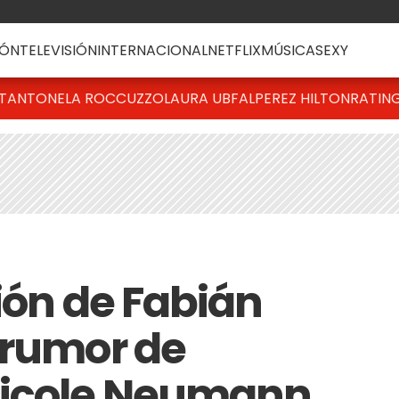
ÓN
TELEVISIÓN
INTERNACIONAL
NETFLIX
MÚSICA
SEXY
T
ANTONELA ROCCUZZO
LAURA UBFAL
PEREZ HILTON
RATIN
ión de Fabián
 rumor de
Nicole Neumann