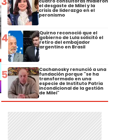
3
cuatro consultoras midieron
el desgaste de Milei y la
crisis de liderazgo en el
peronismo
Quirno reconoció que el
4
gobierno de Lula solicitó el
retiro del embajador
argentino en Brasil
Cachanosky renunció a una
5
fundación porque "se ha
transformado en una
especie de Instituto Patria
incondicional de la gestión
de Milei"