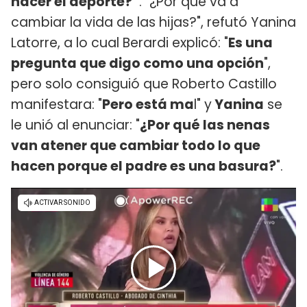
hacer el deporte?
'". "¿Por qué va a
cambiar la vida de las hijas?", refutó Yanina
Latorre, a lo cual Berardi explicó: "
Es una
pregunta que digo como una opción
",
pero solo consiguió que Roberto Castillo
manifestara: "
Pero está ma
l" y
Yanina
se
le unió al enunciar: "
¿Por qué las nenas
van atener que cambiar todo lo que
hacen porque el padre es una basura?
".