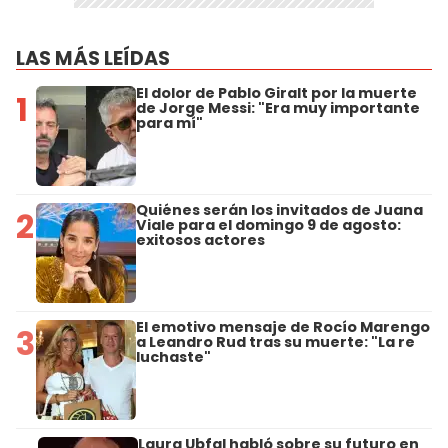
LAS MÁS LEÍDAS
El dolor de Pablo Giralt por la muerte
1
de Jorge Messi: "Era muy importante
para mí"
Quiénes serán los invitados de Juana
2
Viale para el domingo 9 de agosto:
exitosos actores
El emotivo mensaje de Rocío Marengo
3
a Leandro Rud tras su muerte: "La re
luchaste"
Laura Ubfal habló sobre su futuro en