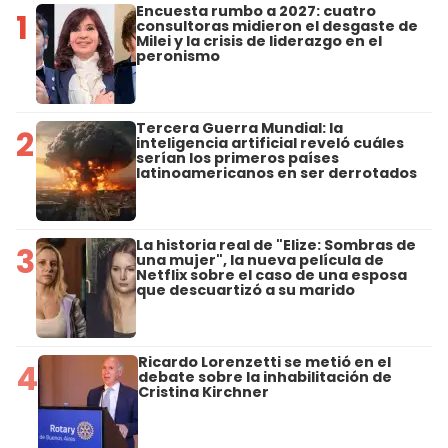
Encuesta rumbo a 2027: cuatro
1
consultoras midieron el desgaste de
Milei y la crisis de liderazgo en el
peronismo
Tercera Guerra Mundial: la
2
inteligencia artificial reveló cuáles
serían los primeros países
latinoamericanos en ser derrotados
La historia real de "Elize: Sombras de
3
una mujer", la nueva película de
Netflix sobre el caso de una esposa
que descuartizó a su marido
Ricardo Lorenzetti se metió en el
4
debate sobre la inhabilitación de
Cristina Kirchner