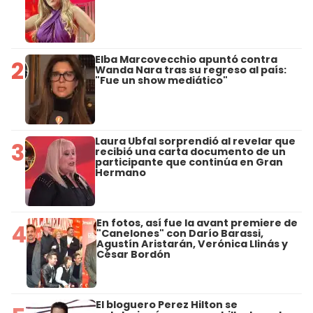
Elba Marcovecchio apuntó contra
2
Wanda Nara tras su regreso al país:
"Fue un show mediático"
Laura Ubfal sorprendió al revelar que
3
recibió una carta documento de un
participante que continúa en Gran
Hermano
En fotos, así fue la avant premiere de
4
"Canelones" con Darío Barassi,
Agustín Aristarán, Verónica Llinás y
César Bordón
El bloguero Perez Hilton se