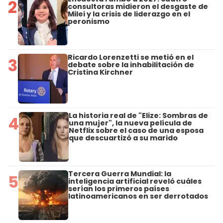
2
consultoras midieron el desgaste de
Milei y la crisis de liderazgo en el
peronismo
Ricardo Lorenzetti se metió en el
3
debate sobre la inhabilitación de
Cristina Kirchner
La historia real de "Elize: Sombras de
4
una mujer", la nueva película de
Netflix sobre el caso de una esposa
que descuartizó a su marido
Tercera Guerra Mundial: la
5
inteligencia artificial reveló cuáles
serían los primeros países
latinoamericanos en ser derrotados