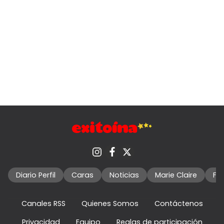
Diario Perfil
Caras
Noticias
Marie Claire
Fo
Canales RSS
Quienes Somos
Contáctenos
Privacidad
Equipo
Reglas de participación