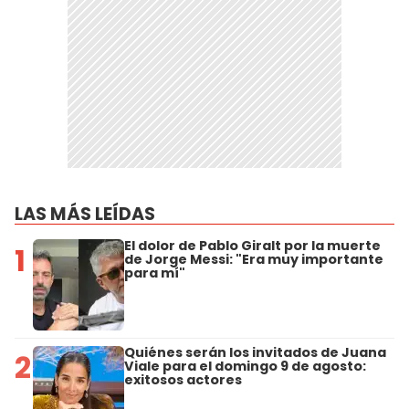
LAS MÁS LEÍDAS
El dolor de Pablo Giralt por la muerte
1
de Jorge Messi: "Era muy importante
para mí"
Quiénes serán los invitados de Juana
2
Viale para el domingo 9 de agosto:
exitosos actores