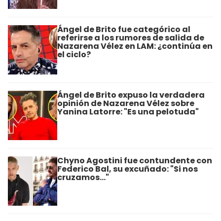
Ángel de Brito fue categórico al
referirse a los rumores de salida de
Nazarena Vélez en LAM: ¿continúa en
el ciclo?
Ángel de Brito expuso la verdadera
opinión de Nazarena Vélez sobre
Yanina Latorre: "Es una pelotuda"
Chyno Agostini fue contundente con
Federico Bal, su excuñado: "Si nos
cruzamos..."