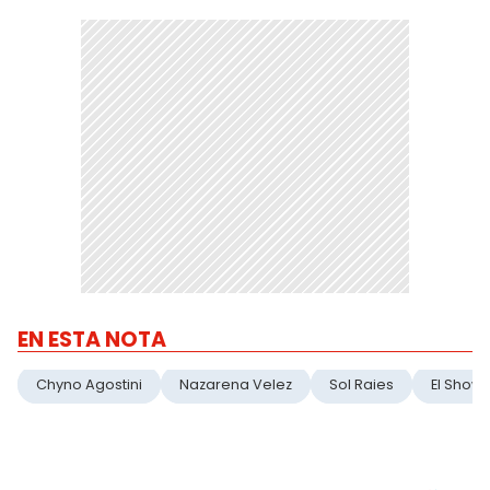
EN ESTA NOTA
Chyno Agostini
Nazarena Velez
Sol Raies
El Show