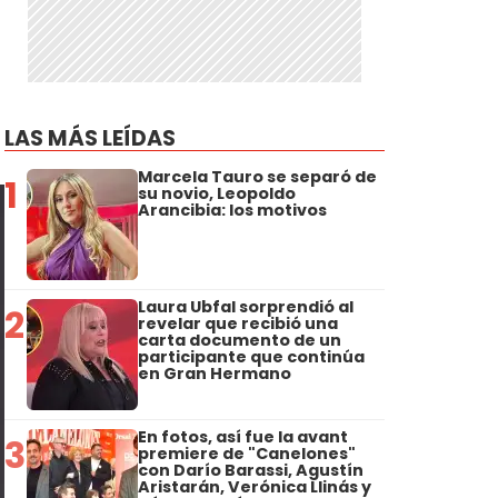
LAS MÁS LEÍDAS
Marcela Tauro se separó de
1
su novio, Leopoldo
Arancibia: los motivos
Laura Ubfal sorprendió al
2
revelar que recibió una
carta documento de un
participante que continúa
en Gran Hermano
En fotos, así fue la avant
3
premiere de "Canelones"
con Darío Barassi, Agustín
Aristarán, Verónica Llinás y