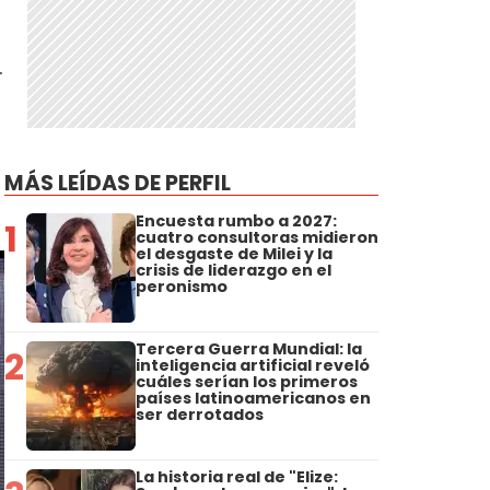
.
MÁS LEÍDAS DE PERFIL
Encuesta rumbo a 2027:
1
cuatro consultoras midieron
el desgaste de Milei y la
crisis de liderazgo en el
peronismo
Tercera Guerra Mundial: la
2
inteligencia artificial reveló
cuáles serían los primeros
países latinoamericanos en
ser derrotados
La historia real de "Elize: