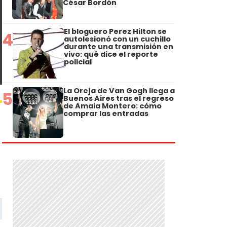
César Bordón
El bloguero Perez Hilton se
4
autolesionó con un cuchillo
durante una transmisión en
vivo: qué dice el reporte
policial
La Oreja de Van Gogh llega a
5
Buenos Aires tras el regreso
de Amaia Montero: cómo
comprar las entradas