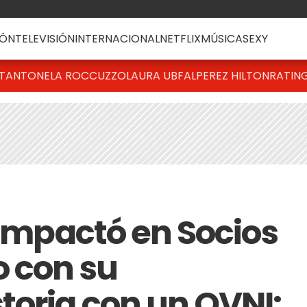
ÓN
TELEVISIÓN
INTERNACIONAL
NETFLIX
MÚSICA
SEXY
T
ANTONELA ROCCUZZO
LAURA UBFAL
PEREZ HILTON
RATIN
 impactó en Socios
o con su
toria con un OVNI: