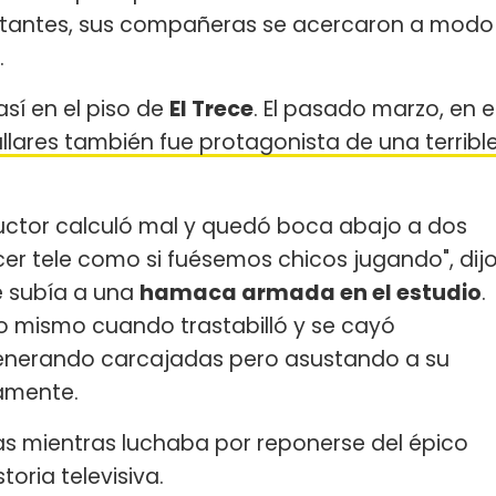
instantes, sus compañeras se acercaron a modo
.
sí en el piso de
El Trece
. El pasado marzo, en e
llares también fue protagonista de una terribl
ductor calculó mal y quedó boca abajo a dos
cer tele como si fuésemos chicos jugando", dij
e subía a una
hamaca armada en el estudio
.
 lo mismo cuando trastabilló y se cayó
generando carcajadas pero asustando a su
amente.
isas mientras luchaba por reponerse del épico
oria televisiva.