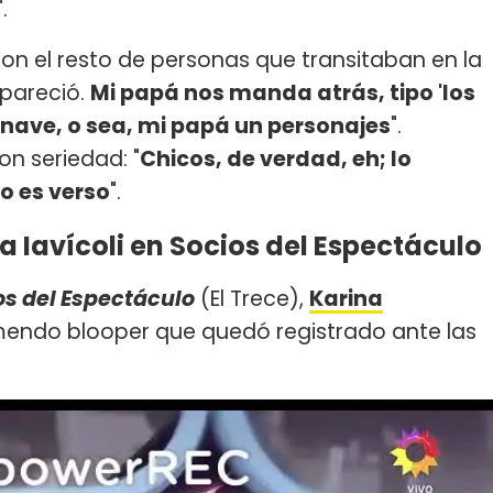
".
n el resto de personas que transitaban en la
apareció.
Mi papá nos manda atrás, tipo 'los
 nave, o sea, mi papá un personajes
".
on seriedad: "
Chicos, de verdad, eh; lo
no es verso
".
 Iavícoli en Socios del Espectáculo
os del Espectáculo
(El Trece),
Karina
mendo blooper que quedó registrado ante las