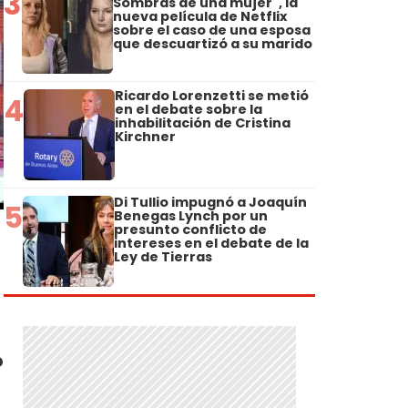
3
Sombras de una mujer", la
nueva película de Netflix
sobre el caso de una esposa
que descuartizó a su marido
Ricardo Lorenzetti se metió
4
en el debate sobre la
inhabilitación de Cristina
Kirchner
Di Tullio impugnó a Joaquín
5
Benegas Lynch por un
presunto conflicto de
intereses en el debate de la
Ley de Tierras
o