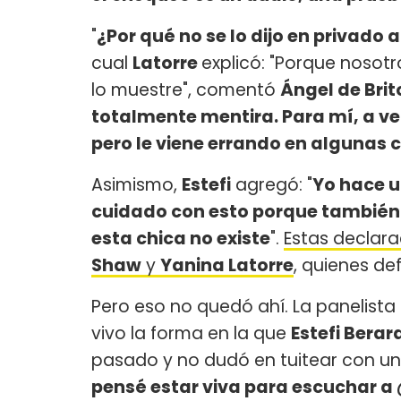
"
¿Por qué no se lo dijo en privado 
cual
Latorre
explicó: "Porque nosotr
lo muestre", comentó
Ángel de Brit
totalmente mentira. Para mí, a ve
pero le viene errando en algunas 
Asimismo,
Estefi
agregó: "
Yo hace u
cuidado con esto porque también h
esta chica no existe
".
Estas declar
Shaw
y
Yanina Latorre
, quienes de
Pero eso no quedó ahí. La panelista 
vivo la forma en la que
Estefi Berar
pasado y no dudó en tuitear con una
pensé estar viva para escuchar a 