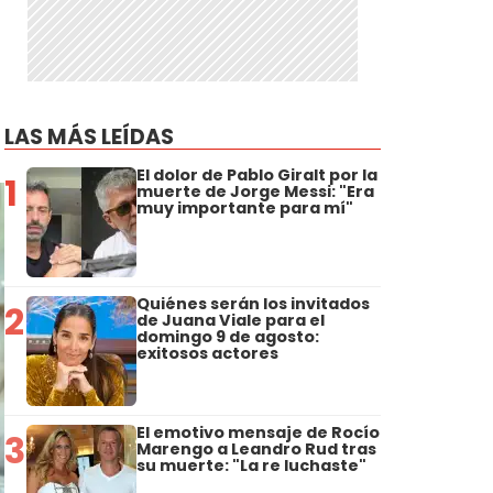
LAS MÁS LEÍDAS
El dolor de Pablo Giralt por la
1
muerte de Jorge Messi: "Era
muy importante para mí"
Quiénes serán los invitados
2
de Juana Viale para el
domingo 9 de agosto:
exitosos actores
El emotivo mensaje de Rocío
3
Marengo a Leandro Rud tras
su muerte: "La re luchaste"