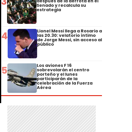
3
después de la derrota en el
Senado y recalcula su
estrategia
Lionel Messi llega a Rosario a
4
las 20.30: velatorio íntimo
de Jorge Messi, sin acceso al
público
Los aviones F 16
5
sobrevolarán el centro
porteño y el lunes
participarán de la
celebración de la Fuerza
Aérea