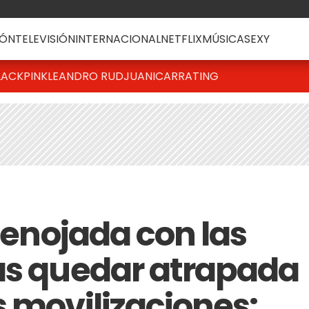
ÓN
TELEVISIÓN
INTERNACIONAL
NETFLIX
MÚSICA
SEXY
LACKPINK
LEANDRO RUD
JUANICAR
RATING
, enojada con las
as quedar atrapada
s movilizaciones: