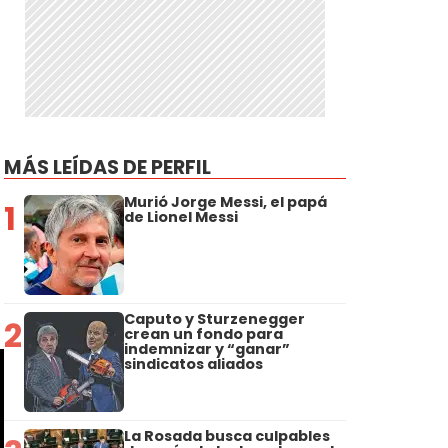
MÁS LEÍDAS DE PERFIL
Murió Jorge Messi, el papá
1
de Lionel Messi
Caputo y Sturzenegger
2
crean un fondo para
indemnizar y “ganar”
sindicatos aliados
La Rosada busca culpables