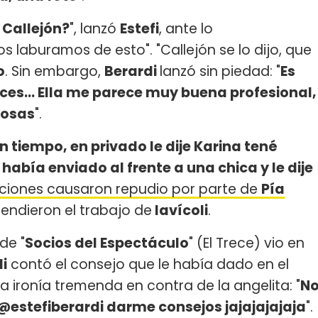
a Callejón?
", lanzó
Estefi
, ante lo
os laburamos de esto". "Callejón se lo dijo, que
o
. Sin embargo,
Berardi
lanzó sin piedad: "
Es
ces... Ella me parece muy buena profesional,
cosas
".
n tiempo, en privado le dije Karina tené
abía enviado al frente a una chica y le dije
aciones causaron repudio por parte de
Pía
fendieron el trabajo de
Iavícoli
.
de "
Socios del Espectáculo
" (El Trece) vio en
di
contó el consejo que le había dado en el
 ironía tremenda en contra de la angelita: "
N
@estefiberardi darme consejos jajajajajaja
".