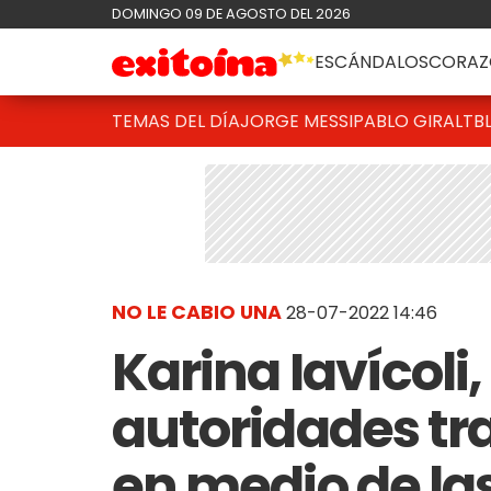
DOMINGO 09 DE AGOSTO DEL 2026
ESCÁNDALOS
CORAZ
TEMAS DEL DÍA
JORGE MESSI
PABLO GIRALT
B
NO LE CABIO UNA
28-07-2022 14:46
Karina Iavícoli
autoridades tr
en medio de la