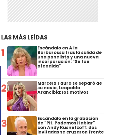
LAS MÁS LEÍDAS
Escándalo en A la
1
Barbarossa tras la salida de
una panelista y una nueva
incorporación: "Se fue
ofendida"
Marcela Tauro se separó de
2
su novio, Leopoldo
Arancibia: los motivos
Escándalo en la grabación
3
de "PH, Podemos Hablar"
con Andy Kusnetzoff: dos
invitadas se cruzaron frente