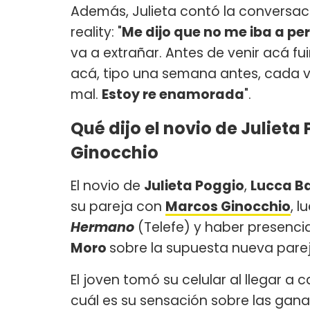
Además, Julieta contó la conversaci
reality: "
Me dijo que no me iba a pe
va a extrañar. Antes de venir acá fu
acá, tipo una semana antes, cada ve
mal.
Estoy re enamorada
".
Qué dijo el novio de Juliet
Ginocchio
El novio de
Julieta Poggio
,
Lucca Ba
su pareja con
Marcos Ginocchio
, l
Hermano
(Telefe) y haber presenci
Moro
sobre la supuesta nueva parej
El joven tomó su celular al llegar a
cuál es su sensación sobre las gan