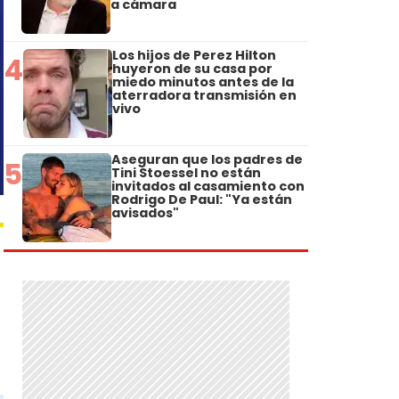
a cámara
Los hijos de Perez Hilton
4
huyeron de su casa por
miedo minutos antes de la
aterradora transmisión en
vivo
Aseguran que los padres de
5
Tini Stoessel no están
invitados al casamiento con
Rodrigo De Paul: "Ya están
avisados"