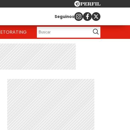
Seguinos
IETO
RATING