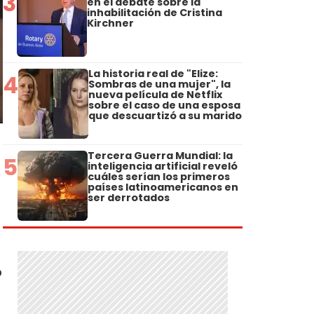
3
en el debate sobre la
inhabilitación de Cristina
Kirchner
La historia real de "Elize:
4
Sombras de una mujer", la
nueva película de Netflix
sobre el caso de una esposa
que descuartizó a su marido
Tercera Guerra Mundial: la
5
inteligencia artificial reveló
cuáles serían los primeros
países latinoamericanos en
ser derrotados
o