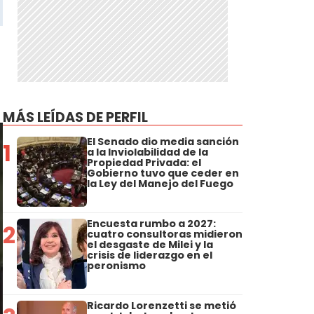
MÁS LEÍDAS DE PERFIL
El Senado dio media sanción
1
a la Inviolabilidad de la
Propiedad Privada: el
Gobierno tuvo que ceder en
la Ley del Manejo del Fuego
Encuesta rumbo a 2027:
2
cuatro consultoras midieron
el desgaste de Milei y la
crisis de liderazgo en el
peronismo
Ricardo Lorenzetti se metió