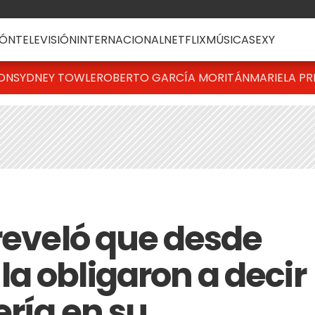
ÓN
TELEVISIÓN
INTERNACIONAL
NETFLIX
MÚSICA
SEXY
TON
SYDNEY TOWLE
ROBERTO GARCÍA MORITÁN
MARIELA PR
 reveló que desde
a obligaron a decir
ería en su