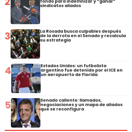
2
fondo para indemnizar y “ganar”
sindicatos aliados
La Rosada busca culpables después
3
de la derrota en el Senado y recalcula
su estrategia
Estados Unidos: un futbolista
4
argentino fue detenido por el ICE en
un aeropuerto de Florida
Senado caliente: llamados,
5
negociaciones y un mapa de aliados
que se reconfigura