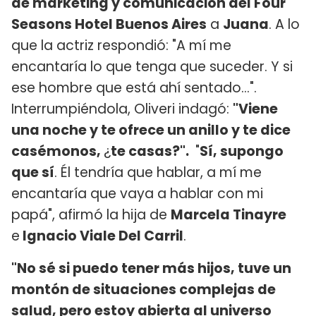
de marketing y comunicación del Four
Seasons Hotel Buenos Aires
a
Juana
. A lo
que la actriz respondió: "A mí me
encantaría lo que tenga que suceder. Y si
ese hombre que está ahí sentado...".
Interrumpiéndola, Oliveri indagó:
"Viene
una noche y te ofrece un anillo y te dice
casémonos,
¿
te casas?".
"
Sí, supongo
que sí
. Él tendría que hablar, a mí me
encantaría que vaya a hablar con mi
papá", afirmó la hija de
Marcela Tinayre
e
Ignacio Viale Del Carril
.
"No sé si puedo tener más hijos, tuve un
montón de situaciones complejas de
salud, pero estoy abierta al universo