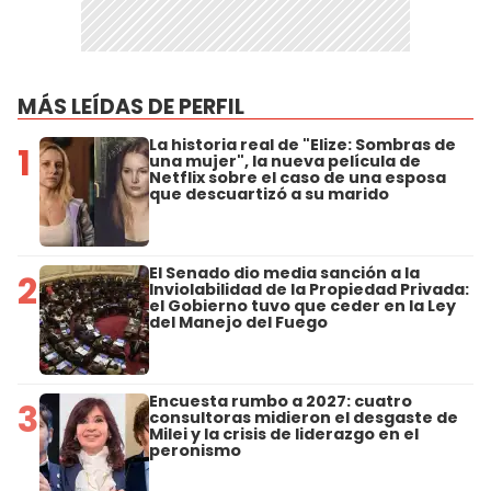
MÁS LEÍDAS DE PERFIL
La historia real de "Elize: Sombras de
1
una mujer", la nueva película de
Netflix sobre el caso de una esposa
que descuartizó a su marido
El Senado dio media sanción a la
2
Inviolabilidad de la Propiedad Privada:
el Gobierno tuvo que ceder en la Ley
del Manejo del Fuego
Encuesta rumbo a 2027: cuatro
3
consultoras midieron el desgaste de
Milei y la crisis de liderazgo en el
peronismo