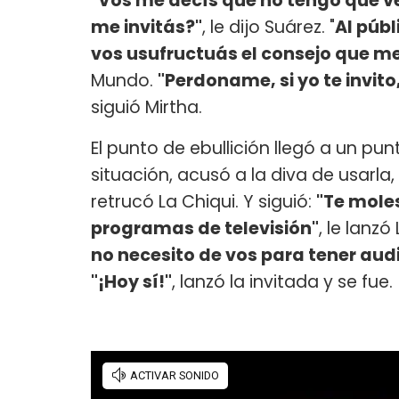
"Vos me decís que no tengo que ve
me invitás?"
, le dijo Suárez. "
Al públ
vos usufructuás el consejo que m
Mundo.
"Perdoname, si yo te invito
siguió Mirtha.
El punto de ebullición llegó a un pun
situación, acusó a la diva de usarla,
retrucó La Chiqui. Y siguió:
"Te moles
programas de televisión"
, le lanz
no necesito de vos para tener audi
"¡Hoy sí!"
, lanzó la invitada y se fue.