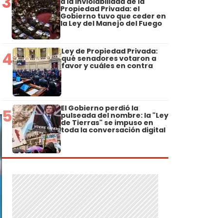
3
a la Inviolabilidad de la
Propiedad Privada: el
Gobierno tuvo que ceder en
la Ley del Manejo del Fuego
Ley de Propiedad Privada:
4
qué senadores votaron a
favor y cuáles en contra
El Gobierno perdió la
5
pulseada del nombre: la "Ley
de Tierras" se impuso en
toda la conversación digital