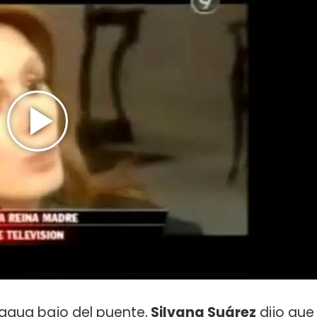
agua bajo del puente,
Silvana Suárez
dijo que