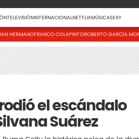
ÓN
TELEVISIÓN
INTERNACIONAL
NETFLIX
MÚSICA
SEXY
RAN HERMANO
FRANCO COLAPINTO
ROBERTO GARCÍA MO
rodió el escándalo
Silvana Suárez