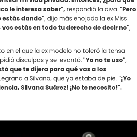
ntilar mi vida privada. Entonces, ¿para qué
ico le interesa saber",
respondió la diva.
"Pero
e estás dando"
, dijo más enojada la ex Miss
, vos estás en todo tu derecho de decir no"
,
to en el que la ex modelo no toleró la tensa
 pidió disculpas y se levantó.
"Yo no te uso"
,
tó que te dijera para qué vas a los
ó Legrand a Silvana, que ya estaba de pie.
"¡Yo
encia, Silvana Suárez! ¡No te necesito!".