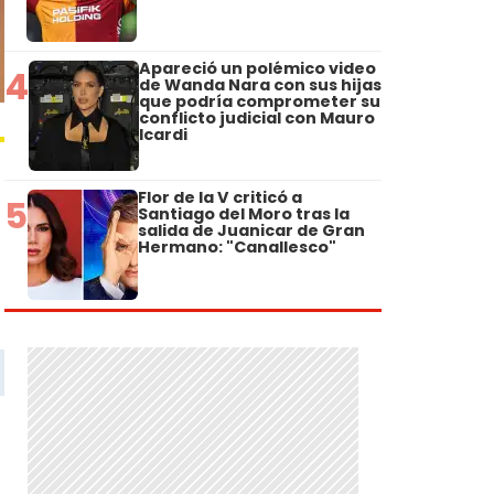
Apareció un polémico video
4
de Wanda Nara con sus hijas
que podría comprometer su
conflicto judicial con Mauro
Icardi
Flor de la V criticó a
5
Santiago del Moro tras la
salida de Juanicar de Gran
Hermano: "Canallesco"