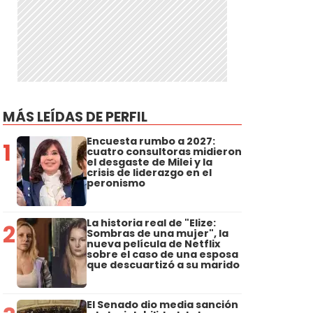
MÁS LEÍDAS DE PERFIL
Encuesta rumbo a 2027:
1
cuatro consultoras midieron
el desgaste de Milei y la
crisis de liderazgo en el
peronismo
La historia real de "Elize:
2
Sombras de una mujer", la
nueva película de Netflix
sobre el caso de una esposa
que descuartizó a su marido
El Senado dio media sanción