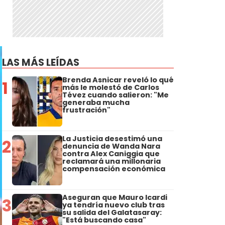
LAS MÁS LEÍDAS
Brenda Asnicar reveló lo qué
1
más le molestó de Carlos
Tévez cuando salieron: "Me
generaba mucha
frustración"
La Justicia desestimó una
2
denuncia de Wanda Nara
contra Alex Caniggia que
reclamará una millonaria
compensación económica
Aseguran que Mauro Icardi
3
ya tendría nuevo club tras
su salida del Galatasaray:
"Está buscando casa"