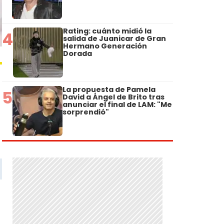
Rating: cuánto midió la
4
salida de Juanicar de Gran
Hermano Generación
Dorada
La propuesta de Pamela
5
David a Ángel de Brito tras
anunciar el final de LAM: "Me
sorprendió"