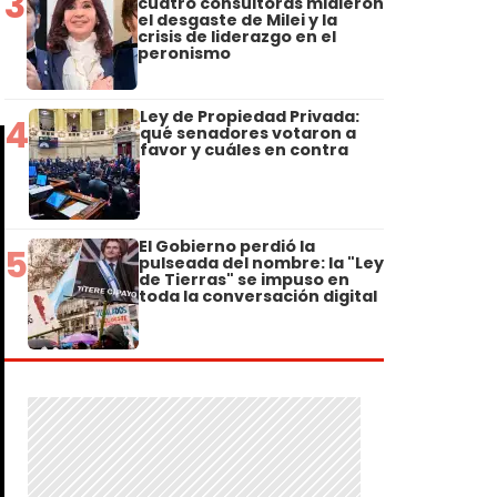
3
cuatro consultoras midieron
el desgaste de Milei y la
crisis de liderazgo en el
peronismo
Ley de Propiedad Privada:
4
qué senadores votaron a
favor y cuáles en contra
El Gobierno perdió la
5
pulseada del nombre: la "Ley
de Tierras" se impuso en
toda la conversación digital