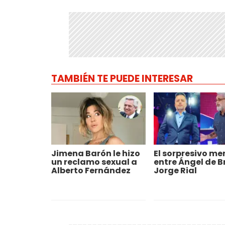
TAMBIÉN TE PUEDE INTERESAR
Jimena Barón le hizo
El sorpresivo me
un reclamo sexual a
entre Ángel de Br
Alberto Fernández
Jorge Rial