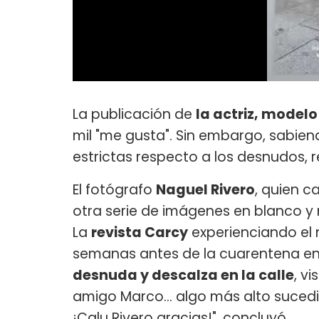
La publicación de
la actriz, modelo
mil "me gusta". Sin embargo, sabie
estrictas respecto a los desnudos, 
El fotógrafo
Naguel Rivero
, quien c
otra serie de imágenes en blanco y 
La
revista Carcy
experienciando el
semanas antes de la cuarentena en 
desnuda y descalza en la calle
, v
amigo Marco... algo más alto suced
¡Calu Rivero gracias!", concluyó.