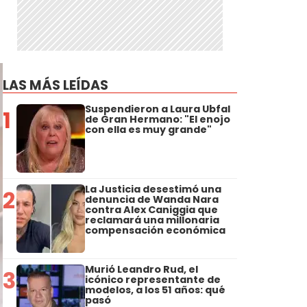
LAS MÁS LEÍDAS
Suspendieron a Laura Ubfal
1
de Gran Hermano: "El enojo
con ella es muy grande"
La Justicia desestimó una
2
denuncia de Wanda Nara
contra Alex Caniggia que
reclamará una millonaria
compensación económica
Murió Leandro Rud, el
3
icónico representante de
modelos, a los 51 años: qué
pasó