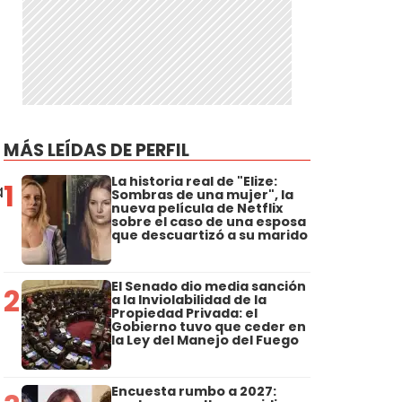
MÁS LEÍDAS DE PERFIL
La historia real de "Elize:
1
a
Sombras de una mujer", la
nueva película de Netflix
sobre el caso de una esposa
que descuartizó a su marido
El Senado dio media sanción
2
a la Inviolabilidad de la
Propiedad Privada: el
Gobierno tuvo que ceder en
la Ley del Manejo del Fuego
Encuesta rumbo a 2027: