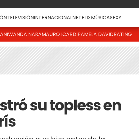
ÓN
TELEVISIÓN
INTERNACIONAL
NETFLIX
MÚSICA
SEXY
IANI
WANDA NARA
MAURO ICARDI
PAMELA DAVID
RATING
tró su topless en
rís