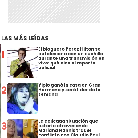
LAS MÁS LEÍDAS
El bloguero Perez Hilton se
1
autolesionó con un cuchillo
durante una transmisión en
vivo: qué dice el reporte
policial
Yipio ganó la casa en Gran
2
Hermano y será líder de la
semana
La delicada situación que
3
estaría atravesando
Mariana Nannis tras el
conflicto con Claudio Paul