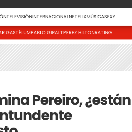
ÓN
TELEVISIÓN
INTERNACIONAL
NETFLIX
MÚSICA
SEXY
AR GASTÉLUM
PABLO GIRALT
PEREZ HILTON
RATING
mina Pereiro, ¿están
ontundente
sto