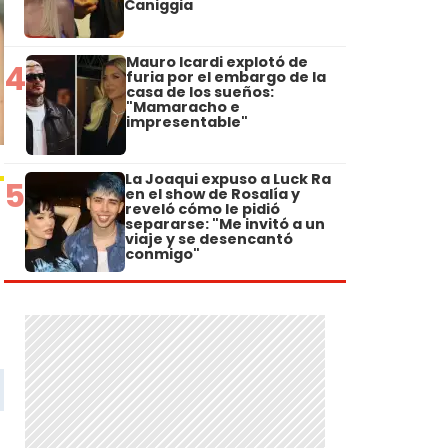
Caniggia
Mauro Icardi explotó de
4
furia por el embargo de la
casa de los sueños:
"Mamaracho e
impresentable"
La Joaqui expuso a Luck Ra
5
en el show de Rosalía y
reveló cómo le pidió
separarse: "Me invitó a un
viaje y se desencantó
conmigo"