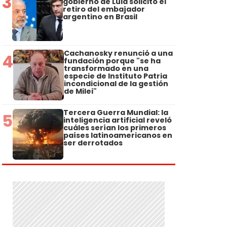
3
gobierno de Lula solicitó el
retiro del embajador
argentino en Brasil
Cachanosky renunció a una
4
fundación porque "se ha
transformado en una
especie de Instituto Patria
incondicional de la gestión
de Milei"
Tercera Guerra Mundial: la
5
inteligencia artificial reveló
cuáles serían los primeros
países latinoamericanos en
ser derrotados