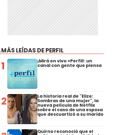
MÁS LEÍDAS DE PERFIL
l
¡Mirá en vivo +Perfil!: un
1
canal con gente que piensa
La historia real de "Elize:
2
Sombras de una mujer", la
nueva película de Netflix
sobre el caso de una esposa
que descuartizó a su marido
Quirno reconoció que el