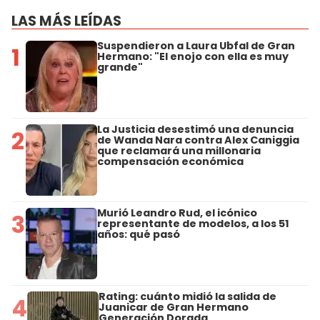
LAS MÁS LEÍDAS
Suspendieron a Laura Ubfal de Gran
1
Hermano: "El enojo con ella es muy
grande"
La Justicia desestimó una denuncia
2
de Wanda Nara contra Alex Caniggia
que reclamará una millonaria
compensación económica
Murió Leandro Rud, el icónico
3
representante de modelos, a los 51
años: qué pasó
Rating: cuánto midió la salida de
4
Juanicar de Gran Hermano
Generación Dorada