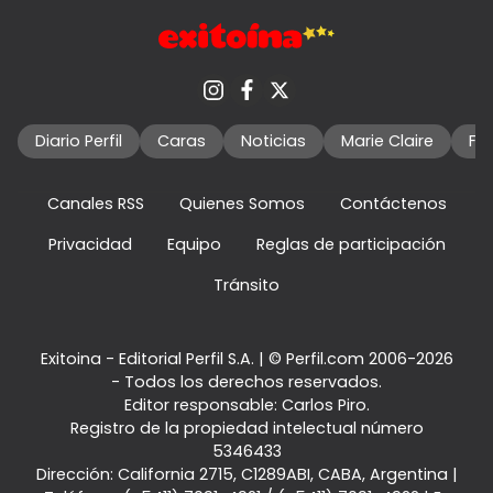
Diario Perfil
Caras
Noticias
Marie Claire
Fo
Canales RSS
Quienes Somos
Contáctenos
Privacidad
Equipo
Reglas de participación
Tránsito
Exitoina - Editorial Perfil S.A.
| © Perfil.com 2006-2026
- Todos los derechos reservados.
Editor responsable: Carlos Piro.
Registro de la propiedad intelectual número
5346433
Dirección:
California 2715
,
C1289ABI
,
CABA, Argentina
|