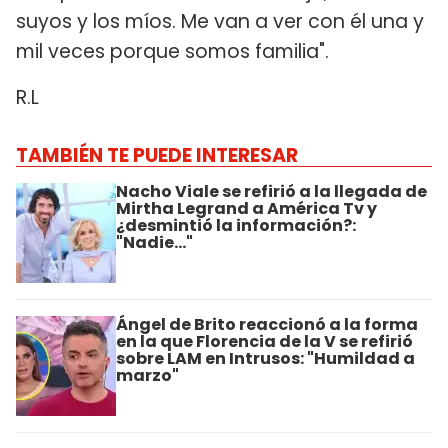
suyos y los míos. Me van a ver con él una y
mil veces porque somos familia".
R.L
TAMBIÉN TE PUEDE INTERESAR
Nacho Viale se refirió a la llegada de
Mirtha Legrand a América Tv y
¿desmintió la información?:
"Nadie..."
Ángel de Brito reaccionó a la forma
en la que Florencia de la V se refirió
sobre LAM en Intrusos: "Humildad a
marzo"