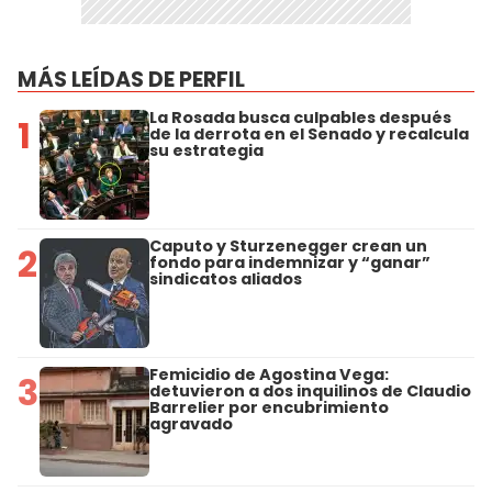
MÁS LEÍDAS DE PERFIL
La Rosada busca culpables después
1
de la derrota en el Senado y recalcula
su estrategia
Caputo y Sturzenegger crean un
2
fondo para indemnizar y “ganar”
sindicatos aliados
Femicidio de Agostina Vega:
3
detuvieron a dos inquilinos de Claudio
Barrelier por encubrimiento
agravado