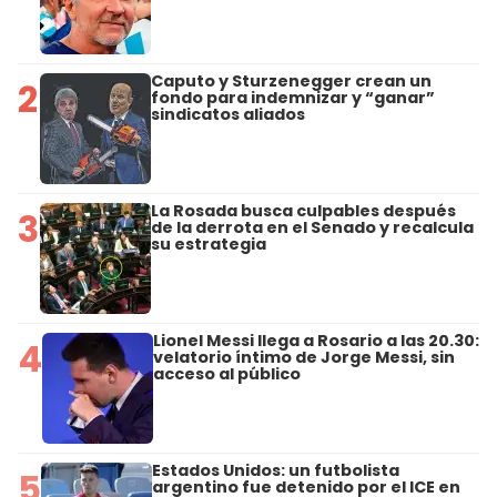
Caputo y Sturzenegger crean un
2
fondo para indemnizar y “ganar”
sindicatos aliados
La Rosada busca culpables después
3
de la derrota en el Senado y recalcula
su estrategia
Lionel Messi llega a Rosario a las 20.30:
4
velatorio íntimo de Jorge Messi, sin
acceso al público
Estados Unidos: un futbolista
5
argentino fue detenido por el ICE en