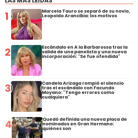
LAS MÁS LEÍDAS
Marcela Tauro se separó de su novio,
1
Leopoldo Arancibia: los motivos
Escándalo en A la Barbarossa tras la
2
salida de una panelista y una nueva
incorporación: "Se fue ofendida"
Candela Arizaga rompió el silencio
3
tras el escándalo con Facundo
Moyano: "Tengo errores como
cualquiera"
Quedó definida una nueva placa de
4
nominados en Gran Hermano:
quiénes son