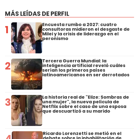
MÁS LEÍDAS DE PERFIL
Encuesta rumbo a 2027: cuatro
1
consultoras midieron el desgaste de
Milei y la crisis de liderazgo en el
peronismo
Tercera Guerra Mundial: la
2
inteligencia artificial reveló cuáles
serían los primeros países
latinoamericanos en ser derrotados
La historia real de "Elize: Sombras de
3
una mujer", la nueva película de
Netflix sobre el caso de una esposa
que descuartizó a su marido
Ricardo Lorenzetti se metió en el
4
debate sobre la inhabilitación de