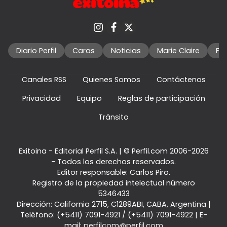
Diario Perfil
Caras
Noticias
Marie Claire
Fo
Canales RSS
Quienes Somos
Contáctenos
Privacidad
Equipo
Reglas de participación
Tránsito
Exitoina - Editorial Perfil S.A.
| © Perfil.com 2006-2026
- Todos los derechos reservados.
Editor responsable: Carlos Piro.
Registro de la propiedad intelectual número
5346433
Dirección:
California 2715
,
C1289ABI
,
CABA, Argentina
|
Teléfono:
(+5411) 7091-4921
/
(+5411) 7091-4922
| E-
mail:
perfilcom@perfil.com