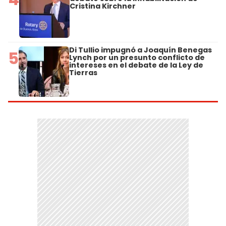
Cristina Kirchner
Di Tullio impugnó a Joaquín Benegas
5
Lynch por un presunto conflicto de
intereses en el debate de la Ley de
Tierras