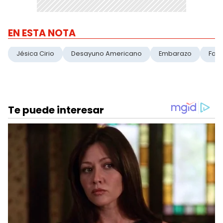
EN ESTA NOTA
Jésica Cirio
Desayuno Americano
Embarazo
Fami