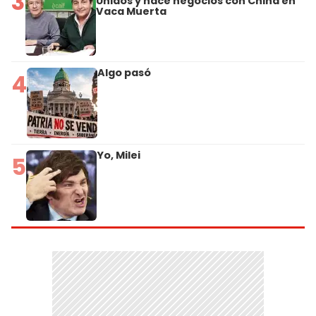
3
Unidos y hace negocios con China en
Vaca Muerta
Algo pasó
4
Yo, Milei
5