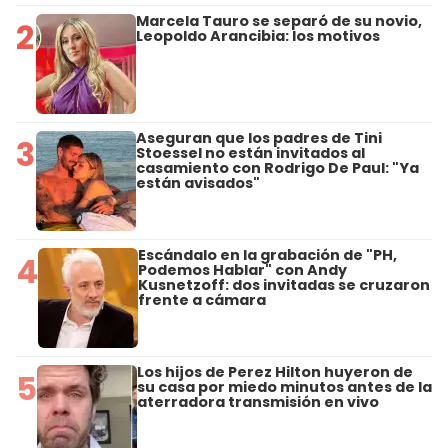
Marcela Tauro se separó de su novio,
2
Leopoldo Arancibia: los motivos
Aseguran que los padres de Tini
3
Stoessel no están invitados al
casamiento con Rodrigo De Paul: "Ya
están avisados"
Escándalo en la grabación de "PH,
4
Podemos Hablar" con Andy
Kusnetzoff: dos invitadas se cruzaron
frente a cámara
Los hijos de Perez Hilton huyeron de
5
su casa por miedo minutos antes de la
aterradora transmisión en vivo