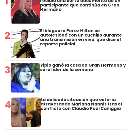
1
recibió una carta documento de un
participante que continúa en Gran
Hermano
El bloguero Perez Hilton se
2
autolesionó con un cuchillo durante
una transmisión en vivo: qué dice el
reporte policial
Yipio ganó la casa en Gran Hermano y
3
será líder de la semana
La delicada situación que estaría
4
atravesando Mariana Nannis tras el
conflicto con Claudio Paul Caniggia