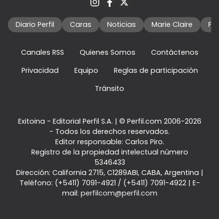
Diario Perfil
Caras
Noticias
Marie Claire
Fo
Canales RSS
Quienes Somos
Contáctenos
Privacidad
Equipo
Reglas de participación
Tránsito
Exitoina - Editorial Perfil S.A.
| © Perfil.com 2006-2026
- Todos los derechos reservados.
Editor responsable: Carlos Piro.
Registro de la propiedad intelectual número
5346433
Dirección:
California 2715
,
C1289ABI
,
CABA, Argentina
|
Teléfono:
(+5411) 7091-4921
/
(+5411) 7091-4922
| E-
mail:
perfilcom@perfil.com