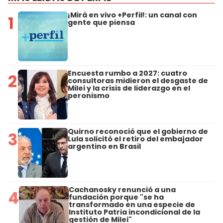
¡Mirá en vivo +Perfil!: un canal con
1
gente que piensa
Encuesta rumbo a 2027: cuatro
2
consultoras midieron el desgaste de
Milei y la crisis de liderazgo en el
peronismo
Quirno reconoció que el gobierno de
3
Lula solicitó el retiro del embajador
argentino en Brasil
Cachanosky renunció a una
4
fundación porque "se ha
transformado en una especie de
Instituto Patria incondicional de la
gestión de Milei"