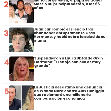
Murió Jorge Messi, el papá de Lionel
2
Messi y su principal sostén, a los 68
años
Juanicar rompió el silencio tras
3
abandonar abruptamente Gran
Hermano, y habló sobre la salud de su
mamá
Suspendieron a Laura Ubfal de Gran
4
Hermano: "El enojo con ella es muy
grande"
La Justicia desestimó una denuncia
5
de Wanda Nara contra Alex Caniggia
que reclamará una millonaria
compensación económica