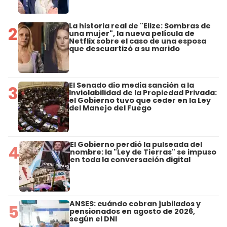
La historia real de "Elize: Sombras de
2
una mujer", la nueva película de
Netflix sobre el caso de una esposa
que descuartizó a su marido
El Senado dio media sanción a la
3
Inviolabilidad de la Propiedad Privada:
el Gobierno tuvo que ceder en la Ley
del Manejo del Fuego
El Gobierno perdió la pulseada del
4
nombre: la "Ley de Tierras" se impuso
en toda la conversación digital
ANSES: cuándo cobran jubilados y
5
pensionados en agosto de 2026,
según el DNI