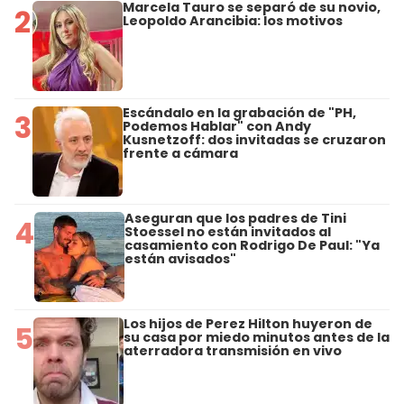
Marcela Tauro se separó de su novio,
2
Leopoldo Arancibia: los motivos
Escándalo en la grabación de "PH,
3
Podemos Hablar" con Andy
Kusnetzoff: dos invitadas se cruzaron
frente a cámara
Aseguran que los padres de Tini
4
Stoessel no están invitados al
casamiento con Rodrigo De Paul: "Ya
están avisados"
Los hijos de Perez Hilton huyeron de
5
su casa por miedo minutos antes de la
aterradora transmisión en vivo