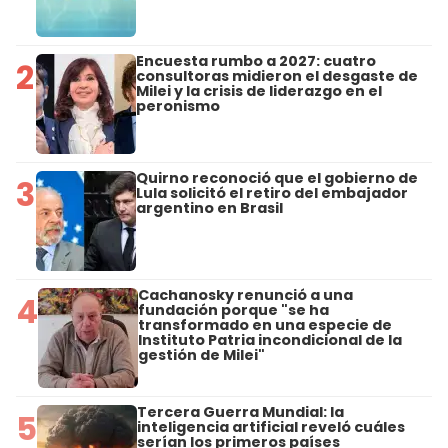
Encuesta rumbo a 2027: cuatro
2
consultoras midieron el desgaste de
Milei y la crisis de liderazgo en el
peronismo
Quirno reconoció que el gobierno de
3
Lula solicitó el retiro del embajador
argentino en Brasil
Cachanosky renunció a una
4
fundación porque "se ha
transformado en una especie de
Instituto Patria incondicional de la
gestión de Milei"
Tercera Guerra Mundial: la
5
inteligencia artificial reveló cuáles
serían los primeros países