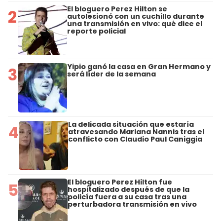
El bloguero Perez Hilton se
2
autolesionó con un cuchillo durante
una transmisión en vivo: qué dice el
reporte policial
Yipio ganó la casa en Gran Hermano y
3
será líder de la semana
La delicada situación que estaría
4
atravesando Mariana Nannis tras el
conflicto con Claudio Paul Caniggia
El bloguero Perez Hilton fue
5
hospitalizado después de que la
policía fuera a su casa tras una
perturbadora transmisión en vivo