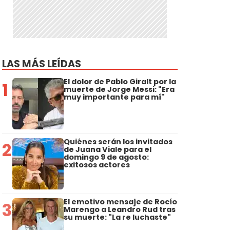
LAS MÁS LEÍDAS
El dolor de Pablo Giralt por la
1
muerte de Jorge Messi: "Era
muy importante para mí"
Quiénes serán los invitados
2
de Juana Viale para el
domingo 9 de agosto:
exitosos actores
El emotivo mensaje de Rocío
3
Marengo a Leandro Rud tras
su muerte: "La re luchaste"