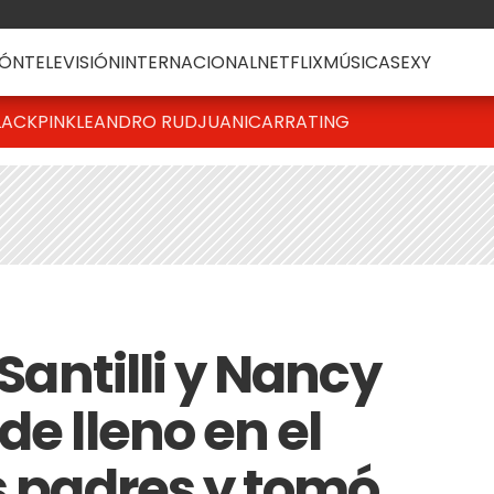
ÓN
TELEVISIÓN
INTERNACIONAL
NETFLIX
MÚSICA
SEXY
LACKPINK
LEANDRO RUD
JUANICAR
RATING
 Santilli y Nancy
de lleno en el
s padres y tomó