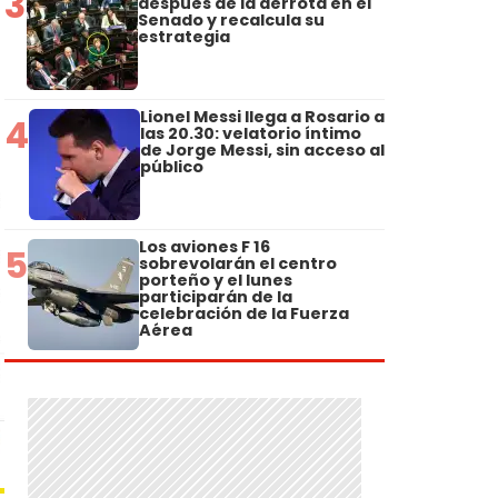
3
después de la derrota en el
Senado y recalcula su
estrategia
Lionel Messi llega a Rosario a
4
las 20.30: velatorio íntimo
de Jorge Messi, sin acceso al
público
Los aviones F 16
5
sobrevolarán el centro
porteño y el lunes
participarán de la
celebración de la Fuerza
Aérea