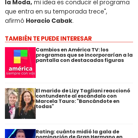
la Moda,
mi idea es conducir el programa
que entra en su temporada trece",
afirmó
Horacio Cabak
.
TAMBIÉN TE PUEDE INTERESAR
Cambios en América TV: los
programas que se incorporarían a la
pantalla con destacadas figuras
El marido de Lizy Tagliani reaccionó
contundente al escándalo con
Marcela Tauro: "Bancándote en
todas"
Rating: cuánto midió la gala de
nominación de Gran Hermano en