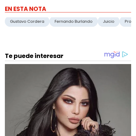
EN ESTA NOTA
Gustavo Cordera
Fernando Burlando
Juicio
Proba