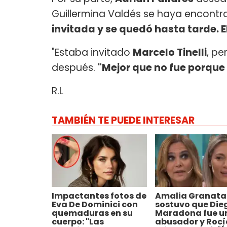
Guillermina Valdés se haya encontrad
invitada y se quedó hasta tarde. E
"Estaba invitado
Marcelo Tinelli
, pe
después.
"Mejor que no fue porque 
R.L
TAMBIÉN TE PUEDE INTERESAR
Impactantes fotos de
Amalia Granata
Eva De Dominici con
sostuvo que Die
quemaduras en su
Maradona fue u
cuerpo: "Las
abusador y Rocí