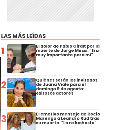
LAS MÁS LEÍDAS
é
El dolor de Pablo Giralt por la
1
muerte de Jorge Messi: "Era
muy importante para mí"
Quiénes serán los invitados
2
de Juana Viale para el
domingo 9 de agosto:
exitosos actores
El emotivo mensaje de Rocío
3
Marengo a Leandro Rud tras
su muerte: "La re luchaste"