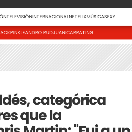
ÓN
TELEVISIÓN
INTERNACIONAL
NETFLIX
MÚSICA
SEXY
LACKPINK
LEANDRO RUD
JUANICAR
RATING
ldés, categórica
res que la
ris Martin: "Fui a un