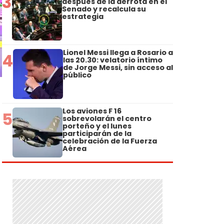
3
después de la derrota en el
Senado y recalcula su
estrategia
Lionel Messi llega a Rosario a
4
las 20.30: velatorio íntimo
de Jorge Messi, sin acceso al
público
Los aviones F 16
5
sobrevolarán el centro
porteño y el lunes
participarán de la
celebración de la Fuerza
Aérea