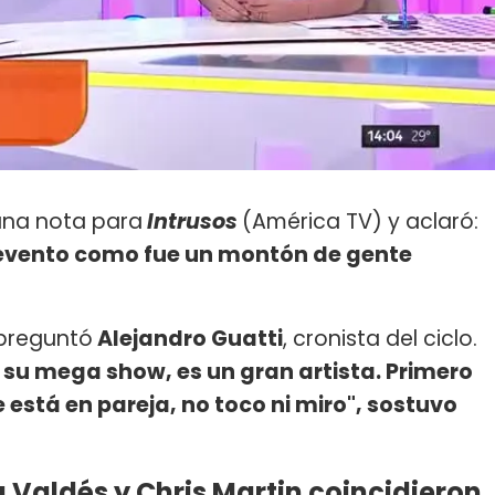
una nota para
Intrusos
(América TV) y aclaró:
un evento como fue un montón de gente
 preguntó
Alejandro Guatti
, cronista del ciclo.
 a su mega show, es un gran artista. Primero
 está en pareja, no toco ni miro", sostuvo
 Valdés y Chris Martin coincidieron