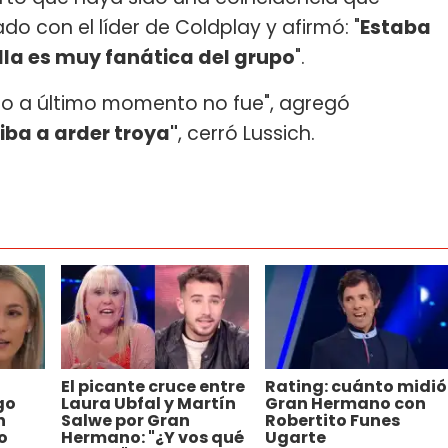
o con el líder de Coldplay y afirmó: "
Estaba
lla es muy fanática del grupo
".
ro a último momento no fue", agregó
iba a arder troya"
, cerró Lussich.
El picante cruce entre
Rating: cuánto midió
go
Laura Ubfal y Martín
Gran Hermano con
n
Salwe por Gran
Robertito Funes
o
Hermano: "¿Y vos qué
Ugarte