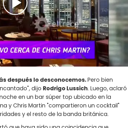
 más después lo desconocemos.
Pero bien
ncantado", dijo
Rodrigo Lussich
. Luego,
aclaró
a noche en un bar súper top ubicado en la
ina y Chris Martin "compartieron un cocktail"
dades y el resto de la banda británica.
tó que haya sido una coincidencia que