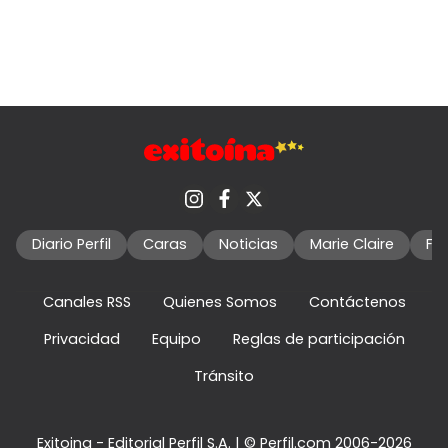
Diario Perfil
Caras
Noticias
Marie Claire
Fo
Canales RSS
Quienes Somos
Contáctenos
Privacidad
Equipo
Reglas de participación
Tránsito
Exitoina - Editorial Perfil S.A.
| © Perfil.com 2006-2026