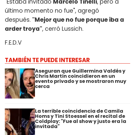
"Estaba invitado
Marcelo Tinelli
, pero a
último momento no fue", agregó
después.
"Mejor que no fue porque iba a
arder troya"
, cerró Lussich.
F.E.D.V
TAMBIÉN TE PUEDE INTERESAR
Aseguran que Guillermina Valdés y
Chris Martin coincidieron en un
evento privado y se mostraron muy
cerca
La terrible coincidencia de Camila
Homs y Tini Stoessel en el recital de
Coldplay: "Fue al show y justo era la
invitada"