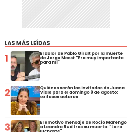
LAS MÁS LEÍDAS
El dolor de Pablo Giralt por la muerte
1
de Jorge Messi: "Era muy importante
para mí"
Quiénes serán los invitados de Juana
2
Viale para el domingo 9 de agosto:
exitosos actores
El emotivo mensaje de Rocío Marengo
3
a Leandro Rud tras su muerte: "La re
luchaste"