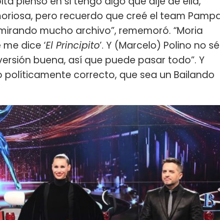
a pienso en si tengo algo que dije de ella,
oriosa, pero recuerdo que creé el team Pamp
e mirando mucho archivo”, rememoró. “Moria
 me dice ‘
El Principito
’. Y (Marcelo) Polino no sé
rsión buena, así que puede pasar todo”. Y
o políticamente correcto, que sea un Bailando