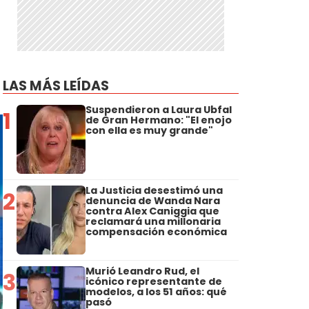
LAS MÁS LEÍDAS
Suspendieron a Laura Ubfal
1
de Gran Hermano: "El enojo
con ella es muy grande"
La Justicia desestimó una
2
denuncia de Wanda Nara
contra Alex Caniggia que
reclamará una millonaria
compensación económica
Murió Leandro Rud, el
3
icónico representante de
modelos, a los 51 años: qué
pasó