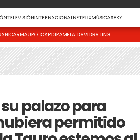
ÓN
TELEVISIÓN
INTERNACIONAL
NETFLIX
MÚSICA
SEXY
UANICAR
MAURO ICARDI
PAMELA DAVID
RATING
 su palazo para
 hubiera permitido
la Tauro estemos al