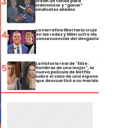
3
crean un fondo para
indemnizar y “ganar”
sindicatos aliados
La narrativa libertaria cruje
4
en las redes y Milei sufre las
consecuencias del desgaste
La historia real de "Elize:
5
Sombras de una mujer", la
nueva película de Netflix
sobre el caso de una esposa
que descuartizó a su marido