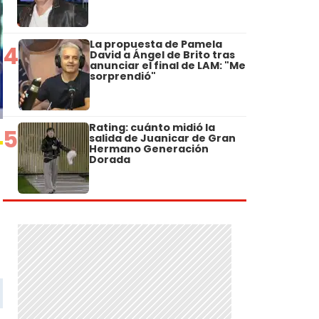
La propuesta de Pamela
4
David a Ángel de Brito tras
anunciar el final de LAM: "Me
sorprendió"
Rating: cuánto midió la
5
salida de Juanicar de Gran
Hermano Generación
Dorada