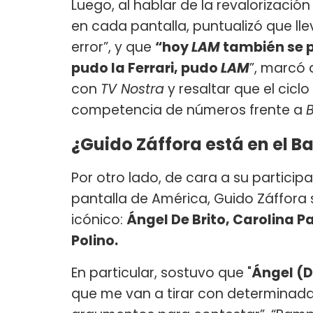
Luego, al hablar de la revalorizaci
en cada pantalla, puntualizó que ll
error”, y que
“hoy
LAM
también se 
pudo la Ferrari, pudo
LAM
”, marcó 
con
TV Nostra
y resaltar que el ciclo
competencia de números frente a
B
¿Guido Záffora está en el B
Por otro lado, de cara a su particip
pantalla de América, Guido Záffora s
icónico:
Ángel De Brito, Carolina 
Polino.
En particular, sostuvo que "
Ángel (D
que me van a tirar con determinad