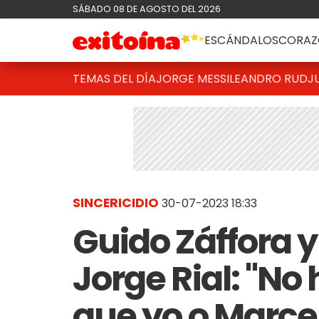
SÁBADO 08 DE AGOSTO DEL 2026
ESCÁNDALOS
CORAZ
TEMAS DEL DÍA
JORGE MESSI
LEANDRO RUD
J
SINCERICIDIO
30-07-2023 18:33
Guido Záffora y
Jorge Rial: "No
que yo o Marce