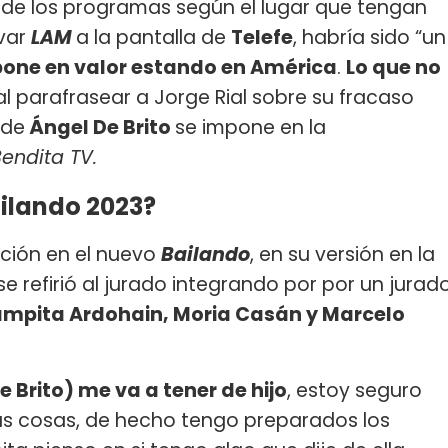
ón de los programas según el lugar que tengan
evar
LAM
a la pantalla de
Telefe
, habría sido “un
pone en valor estando en América
.
Lo que no
al parafrasear a Jorge Rial sobre su fracaso
 de
Ángel De Brito
se impone en la
endita TV.
ailando 2023?
ación en el nuevo
Bailando
, en su versión en la
e refirió al jurado integrando por por un jurad
Pampita Ardohain, Moria Casán y Marcelo
e Brito) me va a tener de hijo
, estoy seguro
as cosas, de hecho tengo preparados los