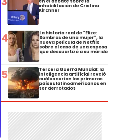
3
en el debate sobre la
inhabilitación de Cristina
Kirchner
La historia real de "Elize:
4
Sombras de una mujer", la
nueva película de Netflix
sobre el caso de una esposa
que descuartizó a su marido
Tercera Guerra Mundial: la
5
inteligencia artificial reveló
cuáles serían los primeros
países latinoamericanos en
ser derrotados