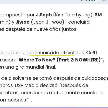
compuesto por
J.Seph
(Kim Tae-hyung),
BM
min) y
Jiwoo
(Jeon Ji-woo)- concluirá
les después de nueve años juntos.
unció en un
comunicado oficial
que KARD
ración,
"Where To Now? (Part.2: NOWHERE)",
n una gira mundial final.
n de disolverse se tomó después de cuidadosa
bros. DSP Media declaró: "Después de
 miembros, acordamos mutuamente concluir el
romociones " .