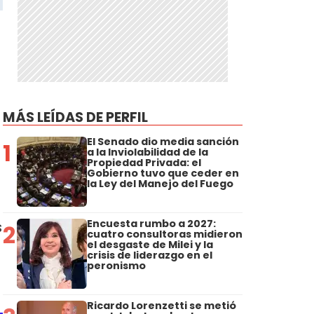
MÁS LEÍDAS DE PERFIL
El Senado dio media sanción
1
a la Inviolabilidad de la
Propiedad Privada: el
Gobierno tuvo que ceder en
la Ley del Manejo del Fuego
Encuesta rumbo a 2027:
s
2
cuatro consultoras midieron
el desgaste de Milei y la
crisis de liderazgo en el
peronismo
Ricardo Lorenzetti se metió