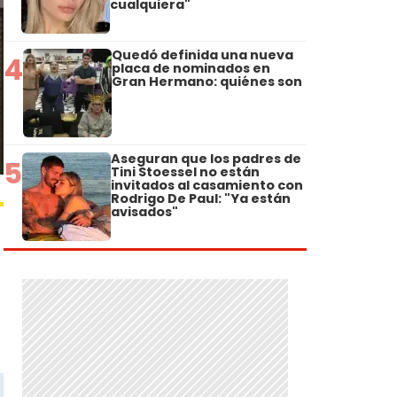
cualquiera"
Quedó definida una nueva
4
placa de nominados en
Gran Hermano: quiénes son
Aseguran que los padres de
5
Tini Stoessel no están
invitados al casamiento con
Rodrigo De Paul: "Ya están
avisados"