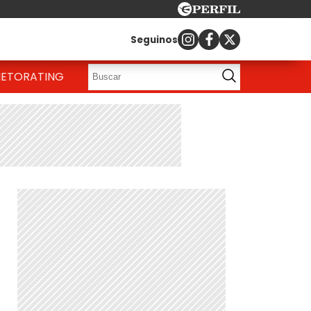
Seguinos
IETO
RATING