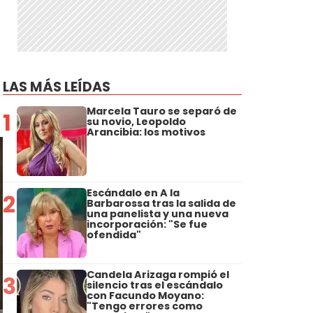
LAS MÁS LEÍDAS
Marcela Tauro se separó de
1
su novio, Leopoldo
Arancibia: los motivos
Escándalo en A la
2
Barbarossa tras la salida de
una panelista y una nueva
incorporación: "Se fue
ofendida"
Candela Arizaga rompió el
3
silencio tras el escándalo
con Facundo Moyano:
"Tengo errores como