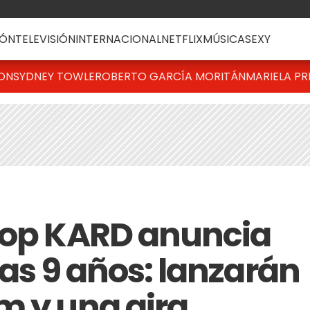
ÓN
TELEVISIÓN
INTERNACIONAL
NETFLIX
MÚSICA
SEXY
TON
SYDNEY TOWLE
ROBERTO GARCÍA MORITÁN
MARIELA PR
Pop KARD anuncia
ras 9 años: lanzarán
m y una gira