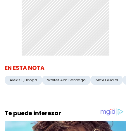
EN ESTA NOTA
Alexis Quiroga
Walter Alfa Santiago
Maxi Giudici
G