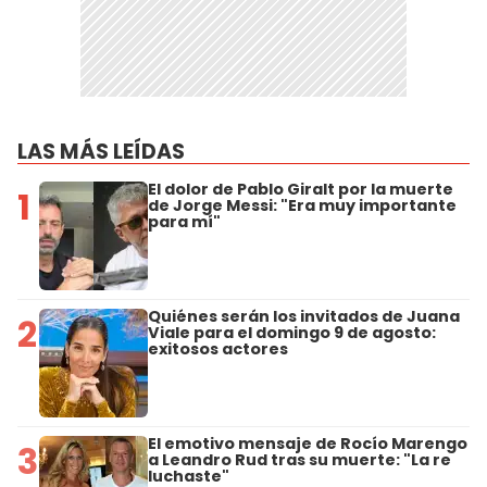
LAS MÁS LEÍDAS
El dolor de Pablo Giralt por la muerte
1
de Jorge Messi: "Era muy importante
para mí"
Quiénes serán los invitados de Juana
2
Viale para el domingo 9 de agosto:
exitosos actores
El emotivo mensaje de Rocío Marengo
3
a Leandro Rud tras su muerte: "La re
luchaste"