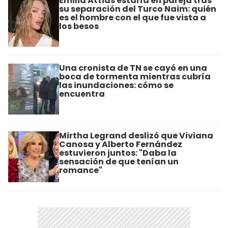
Emilia Attias estaría en pareja tras
su separación del Turco Naim: quién
es el hombre con el que fue vista a
los besos
Una cronista de TN se cayó en una
boca de tormenta mientras cubría
las inundaciones: cómo se
encuentra
Mirtha Legrand deslizó que Viviana
Canosa y Alberto Fernández
estuvieron juntos: "Daba la
sensación de que tenían un
romance"