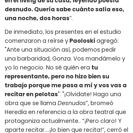
en el living de su casa, leyendo poesía
desnudo. Quería sabe cuánto salía eso,
una noche, dos horas
”.
De inmediato, los presentes en el estudio
comenzaron a reírse y
Paoloski
agregó:
"Ante una situación así, podemos pedir
una barbaridad, Gonza. Vos mandámelo y
yo lo negocio. No sé quién era
tu
representante, pero no hizo bien su
trabajo porque me pasa a mí y vos vas a
recitar en pelotas
". "¡Olvidate! Hago una
obra que se llama
Desnudos
”, bromeó
Heredia en referencia a la obra teatral que
protagoniza actualmente.. “¡Pero claro! Y
aparte recitar....¡lo bien que recita!”, cerró el