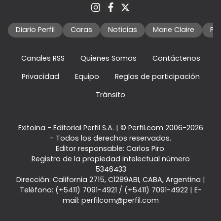
Diario Perfil
Caras
Noticias
Marie Claire
Fo
Canales RSS
Quienes Somos
Contáctenos
Privacidad
Equipo
Reglas de participación
Tránsito
Exitoina - Editorial Perfil S.A.
| © Perfil.com 2006-2026
- Todos los derechos reservados.
Editor responsable: Carlos Piro.
Registro de la propiedad intelectual número
5346433
Dirección:
California 2715
,
C1289ABI
,
CABA, Argentina
|
Teléfono:
(+5411) 7091-4921
/
(+5411) 7091-4922
| E-
mail:
perfilcom@perfil.com