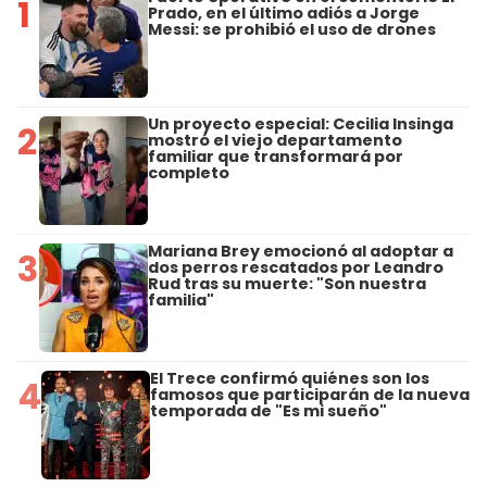
1
Prado, en el último adiós a Jorge
Messi: se prohibió el uso de drones
Un proyecto especial: Cecilia Insinga
2
mostró el viejo departamento
familiar que transformará por
completo
Mariana Brey emocionó al adoptar a
3
dos perros rescatados por Leandro
Rud tras su muerte: "Son nuestra
familia"
El Trece confirmó quiénes son los
4
famosos que participarán de la nueva
temporada de "Es mi sueño"