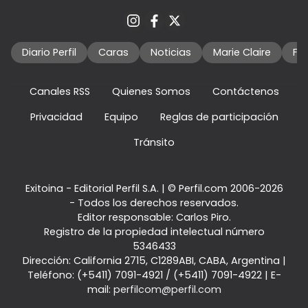
Diario Perfil
Caras
Noticias
Marie Claire
Fo
Canales RSS
Quienes Somos
Contáctenos
Privacidad
Equipo
Reglas de participación
Tránsito
Exitoina - Editorial Perfil S.A.
| © Perfil.com 2006-2026
- Todos los derechos reservados.
Editor responsable: Carlos Piro.
Registro de la propiedad intelectual número
5346433
Dirección:
California 2715
,
C1289ABI
,
CABA, Argentina
|
Teléfono:
(+5411) 7091-4921
/
(+5411) 7091-4922
| E-
mail:
perfilcom@perfil.com