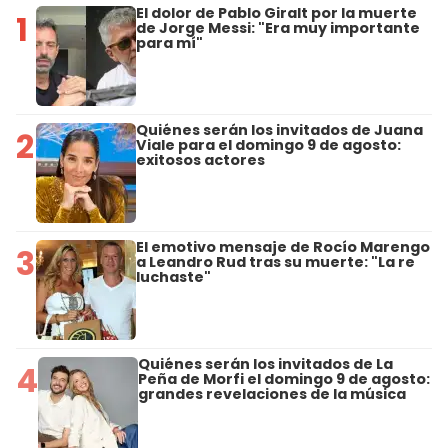
El dolor de Pablo Giralt por la muerte
1
de Jorge Messi: "Era muy importante
para mí"
Quiénes serán los invitados de Juana
2
Viale para el domingo 9 de agosto:
exitosos actores
El emotivo mensaje de Rocío Marengo
3
a Leandro Rud tras su muerte: "La re
luchaste"
Quiénes serán los invitados de La
4
Peña de Morfi el domingo 9 de agosto:
grandes revelaciones de la música