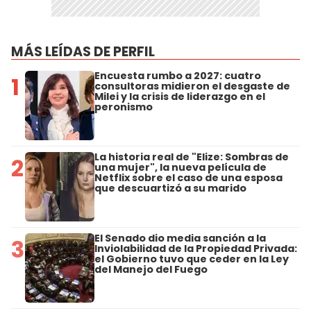
MÁS LEÍDAS DE PERFIL
Encuesta rumbo a 2027: cuatro
1
consultoras midieron el desgaste de
Milei y la crisis de liderazgo en el
peronismo
La historia real de "Elize: Sombras de
2
una mujer", la nueva película de
Netflix sobre el caso de una esposa
que descuartizó a su marido
El Senado dio media sanción a la
3
Inviolabilidad de la Propiedad Privada:
el Gobierno tuvo que ceder en la Ley
del Manejo del Fuego