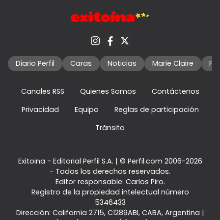
Diario Perfil
Caras
Noticias
Marie Claire
Fo
Canales RSS
Quienes Somos
Contáctenos
Privacidad
Equipo
Reglas de participación
Tránsito
Exitoina - Editorial Perfil S.A.
| © Perfil.com 2006-2026
- Todos los derechos reservados.
Editor responsable: Carlos Piro.
Registro de la propiedad intelectual número
5346433
Dirección:
California 2715
,
C1289ABI
,
CABA, Argentina
|