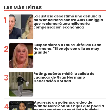
LAS MÁS LEÍDAS
La Justicia desestimó una denuncia
1
de Wanda Nara contra Alex Caniggia
que reclamará una millonaria
compensación económica
Suspendieron a Laura Ubfal de Gran
2
Hermano: "El enojo con ella es muy
grande"
Rating: cuánto midió la salida de
3
Juanicar de Gran Hermano
Generación Dorada
Apareció un polémico video de
4
Wanda Nara con sus hijas que podría
comprometer su conflicto judicial