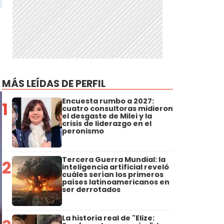
MÁS LEÍDAS DE PERFIL
Encuesta rumbo a 2027:
1
cuatro consultoras midieron
el desgaste de Milei y la
crisis de liderazgo en el
peronismo
Tercera Guerra Mundial: la
2
inteligencia artificial reveló
cuáles serían los primeros
países latinoamericanos en
ser derrotados
La historia real de "Elize: