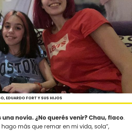
O, EDUARDO FORT Y SUS HIJOS
 una novia.
¿No querés venir? Chau, flaco
.
o hago más que remar en mi vida, sola”,