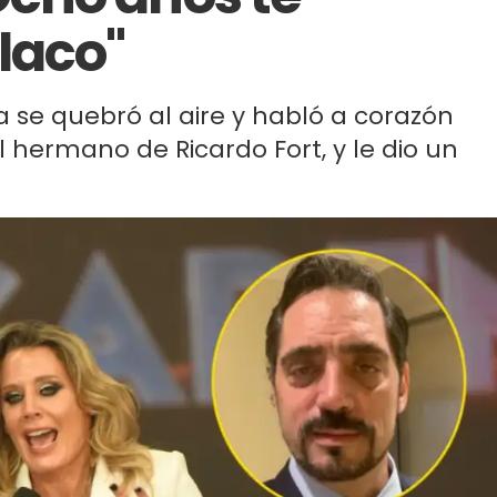
laco"
 se quebró al aire y habló a corazón
l hermano de Ricardo Fort, y le dio un