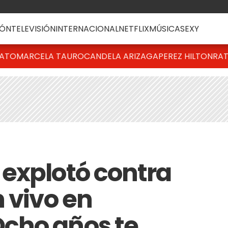
ÓN
TELEVISIÓN
INTERNACIONAL
NETFLIX
MÚSICA
SEXY
BATO
MARCELA TAURO
CANDELA ARIZAGA
PEREZ HILTON
RAT
explotó contra
 vivo en
cho años te