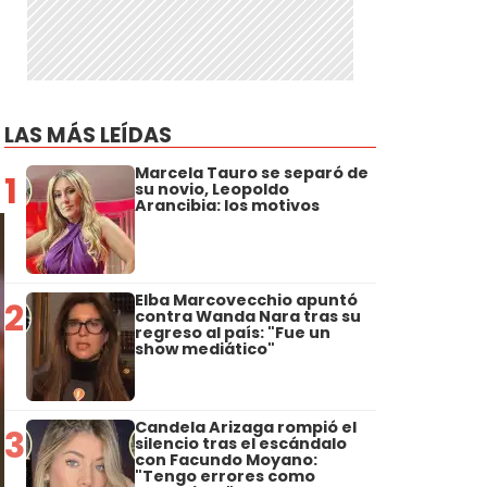
LAS MÁS LEÍDAS
Marcela Tauro se separó de
1
su novio, Leopoldo
Arancibia: los motivos
Elba Marcovecchio apuntó
2
contra Wanda Nara tras su
regreso al país: "Fue un
show mediático"
Candela Arizaga rompió el
3
silencio tras el escándalo
con Facundo Moyano:
"Tengo errores como