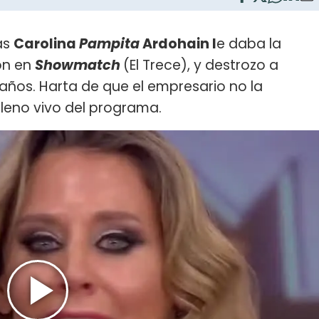
as
Carolina
Pampita
Ardohain l
e daba la
ón en
Showmatch
(El Trece), y destrozo a
años. Harta de que el empresario no la
leno vivo del programa.