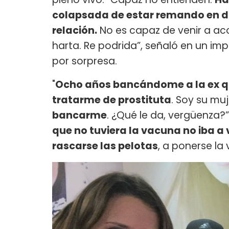
colapsada de estar remando en du
relación.
No es capaz de venir a a
harta. Re podrida”, señaló en un i
por sorpresa.
"
Ocho años bancándome a la ex qu
tratarme de prostituta
. Soy su mu
bancarme
. ¿Qué le da, vergüenza?”,
que no tuviera la vacuna no iba a 
rascarse las pelotas
, a ponerse la