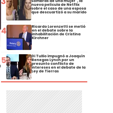
3
Sombras de una mujer", la
nueva película de Netflix
sobre el caso de una esposa
que descuartizó a su marido
Ricardo Lorenzetti se metió
4
en el debate sobre la
inhabilitación de Cristina
Kirchner
Di Tullio impugnó a Joaquín
5
Benegas Lynch por un
presunto conflicto de
n
intereses en el debate de la
Ley de Tierras