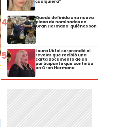
cualquiera"
Quedó definida una nueva
4
placa de nominados en
Gran Hermano: quiénes son
Laura Ubfal sorprendió al
5
revelar que recibió una
carta documento de un
participante que continúa
en Gran Hermano