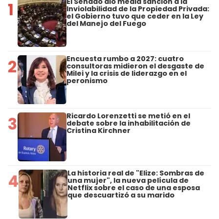
El Senado dio media sanción a la
1
Inviolabilidad de la Propiedad Privada:
el Gobierno tuvo que ceder en la Ley
del Manejo del Fuego
Encuesta rumbo a 2027: cuatro
2
consultoras midieron el desgaste de
Milei y la crisis de liderazgo en el
peronismo
Ricardo Lorenzetti se metió en el
3
debate sobre la inhabilitación de
Cristina Kirchner
La historia real de "Elize: Sombras de
4
una mujer", la nueva película de
Netflix sobre el caso de una esposa
que descuartizó a su marido