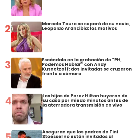
Marcela Tauro se separó de su novio,
2
Leopoldo Arancibia: los motivos
Escándalo en la grabación de "PH,
3
Podemos Hablar" con Andy
Kusnetzoff: dos invitadas se cruzaron
frente a cámara
Los hijos de Perez Hilton huyeron de
4
su casa por miedo minutos antes de
la aterradora transmisión en vivo
Aseguran que los padres de Tini
5
Stoessel no están invitados al