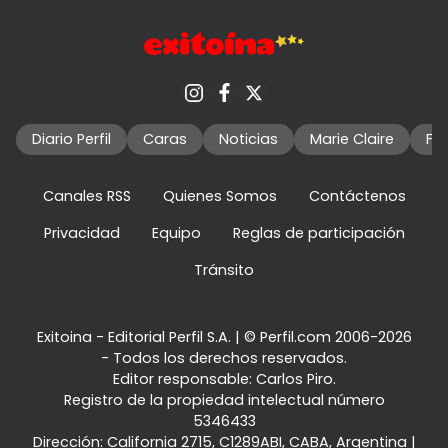
Diario Perfil
Caras
Noticias
Marie Claire
Fo
Canales RSS
Quienes Somos
Contáctenos
Privacidad
Equipo
Reglas de participación
Tránsito
Exitoina - Editorial Perfil S.A.
| © Perfil.com 2006-2026
- Todos los derechos reservados.
Editor responsable: Carlos Piro.
Registro de la propiedad intelectual número
5346433
Dirección:
California 2715
,
C1289ABI
,
CABA, Argentina
|