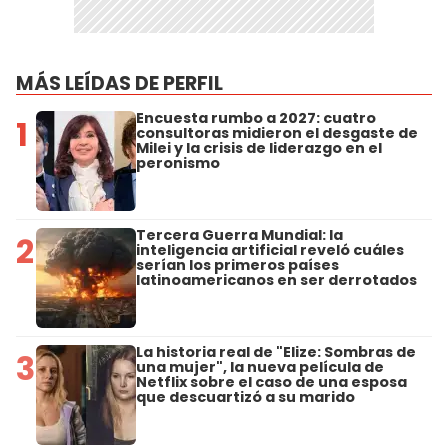
MÁS LEÍDAS DE PERFIL
Encuesta rumbo a 2027: cuatro
1
consultoras midieron el desgaste de
Milei y la crisis de liderazgo en el
peronismo
Tercera Guerra Mundial: la
2
inteligencia artificial reveló cuáles
serían los primeros países
latinoamericanos en ser derrotados
La historia real de "Elize: Sombras de
3
una mujer", la nueva película de
Netflix sobre el caso de una esposa
que descuartizó a su marido