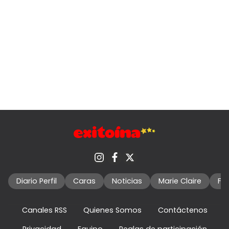
Diario Perfil
Caras
Noticias
Marie Claire
Fo
Canales RSS
Quienes Somos
Contáctenos
Privacidad
Equipo
Reglas de participación