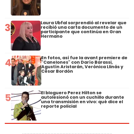
Laura Ubfal sorprendió al revelar que
3
recibió una carta documento de un
participante que continúa en Gran
Hermano
En fotos, así fue la avant premiere de
4
"Canelones" con Darío Barassi,
Agustín Aristarán, Verónica Llinás y
César Bordón
El bloguero Perez Hilton se
5
autolesionó con un cuchillo durante
una transmisión en vivo: qué dice el
reporte policial