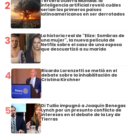
Tercera Guerra Mundial: la
2
inteligencia artificial reveló cuáles
serían los primeros países
latinoamericanos en ser derrotados
La historia real de "Elize: Sombras de
3
una mujer", la nueva película de
Netflix sobre el caso de una esposa
que descuartizó a su marido
Ricardo Lorenzetti se metió en el
4
debate sobre la inhabilitación de
Cristina Kirchner
Di Tullio impugnó a Joaquín Benegas
5
Lynch por un presunto conflicto de
intereses en el debate de la Ley de
Tierras