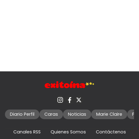
Diario Perfil
Caras
Noticias
Marie Claire
Fo
Canales RSS
Quienes Somos
Contáctenos