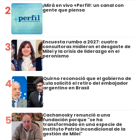
¡Mirá en vivo +Perfil!: un canal con
2
gente que piensa
Encuesta rumbo a 2027: cuatro
3
consultoras midieron el desgaste de
Milei y la crisis de liderazgo en el
peronismo
Quirno reconoció que el gobierno de
4
Lula solicitó el retiro del embajador
argentino en Brasil
Cachanosky renunció a una
5
fundación porque "se ha
transformado en una especie de
Instituto Patria incondicional de la
gestión de Milei"