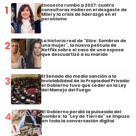
Encuesta rumbo a 2027: cuatro
1
consultoras midieron el desgaste de
Milei y la crisis de liderazgo en el
peronismo
La historia real de "Elize: Sombras de
2
una mujer", la nueva película de
Netflix sobre el caso de una esposa
que descuartizó a su marido
El Senado dio media sanción a la
3
Inviolabilidad de la Propiedad Privada:
el Gobierno tuvo que ceder en la Ley
del Manejo del Fuego
El Gobierno perdió la pulseada del
4
nombre: la "Ley de Tierras" se impuso
en toda la conversación digital