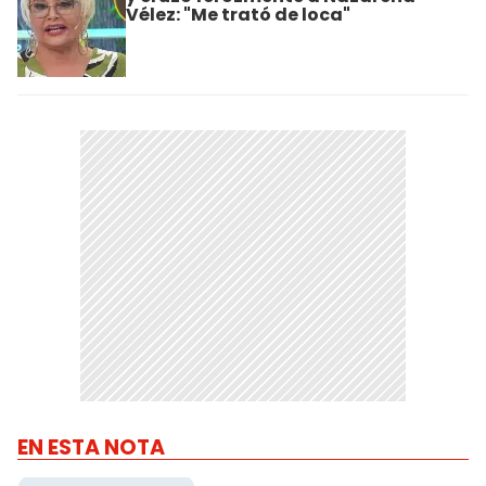
Vélez: "Me trató de loca"
EN ESTA NOTA