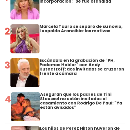
incorporación: "Se fue ofendida"
Marcela Tauro se separó de su novio,
2
Leopoldo Arancibia: los motivos
Escándalo en la grabación de "PH,
3
Podemos Hablar" con Andy
Kusnetzoff: dos invitadas se cruzaron
frente a cámara
Aseguran que los padres de Tini
4
Stoessel no están invitados al
casamiento con Rodrigo De Paul: "Ya
están avisados"
Los hijos de Perez Hilton huyeron de