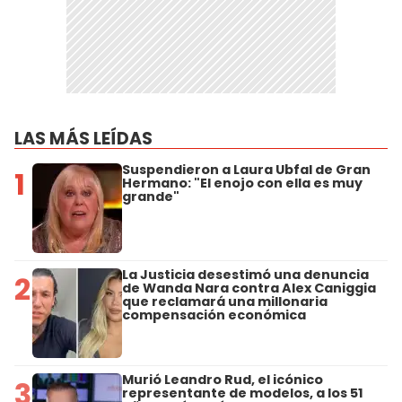
LAS MÁS LEÍDAS
Suspendieron a Laura Ubfal de Gran
1
Hermano: "El enojo con ella es muy
grande"
La Justicia desestimó una denuncia
2
de Wanda Nara contra Alex Caniggia
que reclamará una millonaria
compensación económica
Murió Leandro Rud, el icónico
3
representante de modelos, a los 51