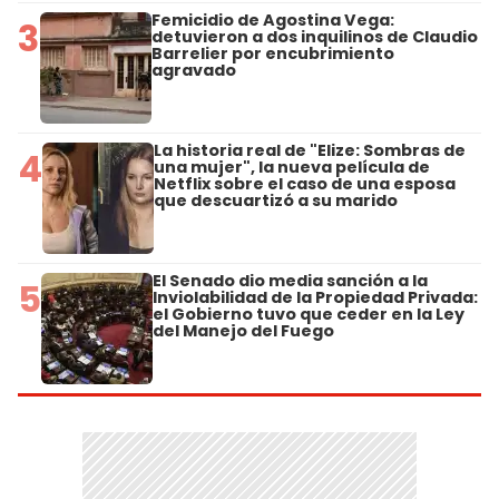
Femicidio de Agostina Vega:
3
detuvieron a dos inquilinos de Claudio
Barrelier por encubrimiento
agravado
La historia real de "Elize: Sombras de
4
una mujer", la nueva película de
Netflix sobre el caso de una esposa
que descuartizó a su marido
El Senado dio media sanción a la
5
Inviolabilidad de la Propiedad Privada:
el Gobierno tuvo que ceder en la Ley
del Manejo del Fuego