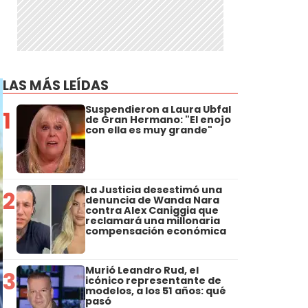
LAS MÁS LEÍDAS
Suspendieron a Laura Ubfal
1
de Gran Hermano: "El enojo
con ella es muy grande"
La Justicia desestimó una
2
denuncia de Wanda Nara
contra Alex Caniggia que
reclamará una millonaria
compensación económica
Murió Leandro Rud, el
3
icónico representante de
modelos, a los 51 años: qué
pasó