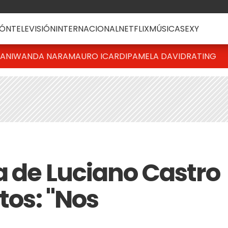
ÓN
TELEVISIÓN
INTERNACIONAL
NETFLIX
MÚSICA
SEXY
IANI
WANDA NARA
MAURO ICARDI
PAMELA DAVID
RATING
a de Luciano Castro
tos: "Nos