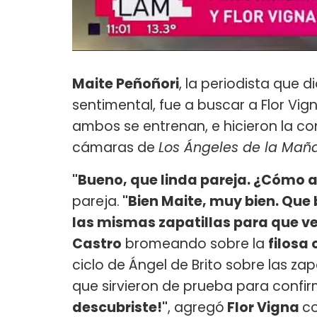
Maite Peñoñori
, la periodista que d
sentimental, fue a buscar a Flor Vi
ambos se entrenan, e hicieron la co
cámaras de
Los Ángeles de la Mañ
"Bueno, que linda pareja. ¿Có​mo
pareja.
"Bien Maite, muy bien. Que 
las mismas zapatillas para que v
Castro
bromeando sobre la
filosa
ciclo de Ángel de Brito sobre las zap
que sirvieron de prueba para confirm
descubriste!"
, agregó
Flor Vigna
co