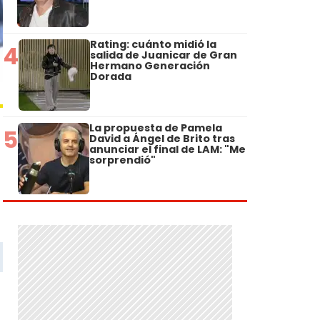
Rating: cuánto midió la
4
salida de Juanicar de Gran
Hermano Generación
Dorada
La propuesta de Pamela
5
David a Ángel de Brito tras
anunciar el final de LAM: "Me
sorprendió"