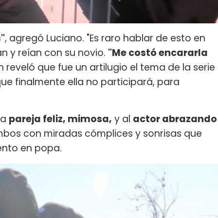
"
, agregó Luciano. "Es raro hablar de esto en
an y reían con su novio.
"Me costó encararla
en reveló que fue un artilugio el tema de la serie
e finalmente ella no participará, para
la
pareja feliz, mimosa,
y al
actor abrazando
bos con miradas cómplices y sonrisas que
ento en popa.