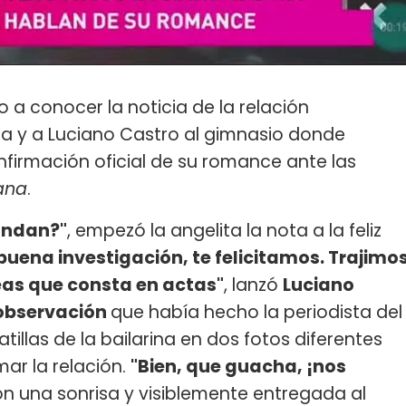
io a conocer la noticia de la relación
gna y a Luciano Castro al gimnasio donde
nfirmación oficial de su romance ante las
ana
.
 andan?"
, empezó la angelita la nota a la feliz
buena investigación, te felicitamos. Trajimo
eas que consta en actas"
, lanzó
Luciano
 observación
que había hecho la periodista del
atillas de la bailarina en dos fotos diferentes
ar la relación.
"Bien, que guacha, ¡nos
n una sonrisa y visiblemente entregada al