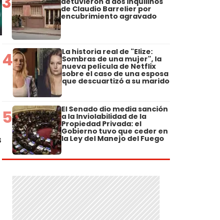
3
detuvieron a dos inquilinos
de Claudio Barrelier por
encubrimiento agravado
La historia real de "Elize:
4
Sombras de una mujer", la
nueva película de Netflix
sobre el caso de una esposa
que descuartizó a su marido
El Senado dio media sanción
5
a la Inviolabilidad de la
Propiedad Privada: el
Gobierno tuvo que ceder en
s
la Ley del Manejo del Fuego