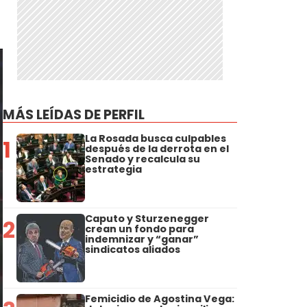
MÁS LEÍDAS DE PERFIL
La Rosada busca culpables
1
después de la derrota en el
Senado y recalcula su
estrategia
Caputo y Sturzenegger
2
crean un fondo para
indemnizar y “ganar”
sindicatos aliados
Femicidio de Agostina Vega: