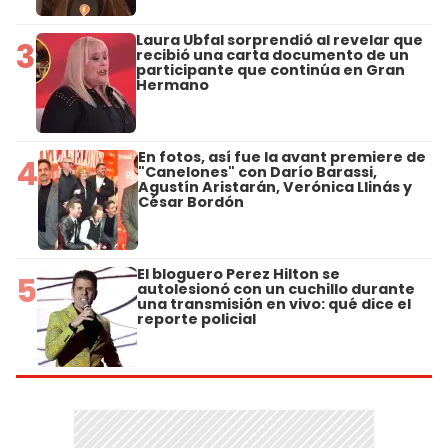
Laura Ubfal sorprendió al revelar que
3
recibió una carta documento de un
participante que continúa en Gran
Hermano
En fotos, así fue la avant premiere de
4
"Canelones" con Darío Barassi,
Agustín Aristarán, Verónica Llinás y
César Bordón
El bloguero Perez Hilton se
5
autolesionó con un cuchillo durante
una transmisión en vivo: qué dice el
reporte policial