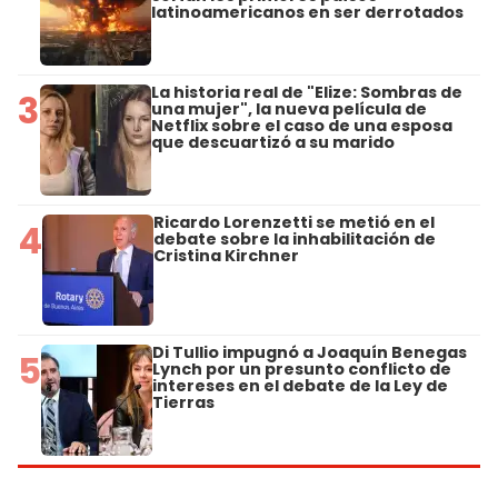
latinoamericanos en ser derrotados
La historia real de "Elize: Sombras de
3
una mujer", la nueva película de
Netflix sobre el caso de una esposa
que descuartizó a su marido
Ricardo Lorenzetti se metió en el
4
debate sobre la inhabilitación de
Cristina Kirchner
Di Tullio impugnó a Joaquín Benegas
5
Lynch por un presunto conflicto de
intereses en el debate de la Ley de
Tierras