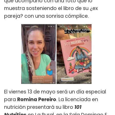
que acompañó con una foto que lo
muestra sosteniendo el libro de su ¿ex
pareja? con una sonrisa cómplice.
El viernes 13 de mayo será un día especial
para
Romina Pereiro
. La licenciada en
nutrición presentará su libro
101
Nutritips
en La Rural, en la Sala Domingo F.