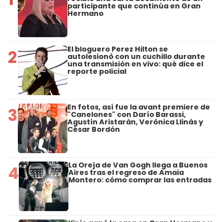
participante que continúa en Gran
Hermano
El bloguero Perez Hilton se
2
autolesionó con un cuchillo durante
una transmisión en vivo: qué dice el
reporte policial
En fotos, así fue la avant premiere de
3
"Canelones" con Darío Barassi,
Agustín Aristarán, Verónica Llinás y
César Bordón
La Oreja de Van Gogh llega a Buenos
4
Aires tras el regreso de Amaia
Montero: cómo comprar las entradas