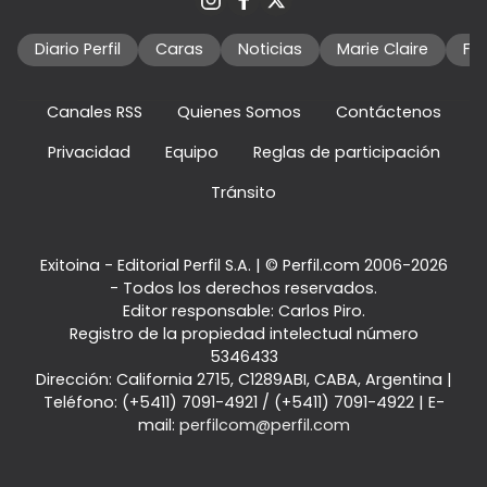
Diario Perfil
Caras
Noticias
Marie Claire
Fo
Canales RSS
Quienes Somos
Contáctenos
Privacidad
Equipo
Reglas de participación
Tránsito
Exitoina - Editorial Perfil S.A.
| © Perfil.com 2006-2026
- Todos los derechos reservados.
Editor responsable: Carlos Piro.
Registro de la propiedad intelectual número
5346433
Dirección:
California 2715
,
C1289ABI
,
CABA, Argentina
|
Teléfono:
(+5411) 7091-4921
/
(+5411) 7091-4922
| E-
mail:
perfilcom@perfil.com