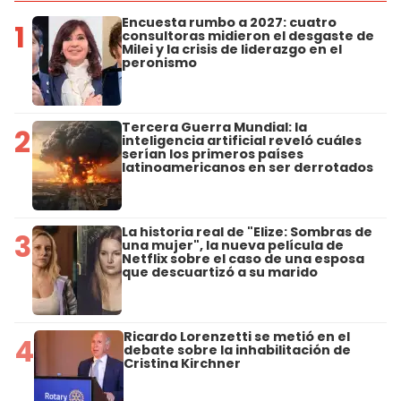
Encuesta rumbo a 2027: cuatro
1
consultoras midieron el desgaste de
Milei y la crisis de liderazgo en el
peronismo
Tercera Guerra Mundial: la
2
inteligencia artificial reveló cuáles
serían los primeros países
latinoamericanos en ser derrotados
La historia real de "Elize: Sombras de
3
una mujer", la nueva película de
Netflix sobre el caso de una esposa
que descuartizó a su marido
Ricardo Lorenzetti se metió en el
4
debate sobre la inhabilitación de
Cristina Kirchner