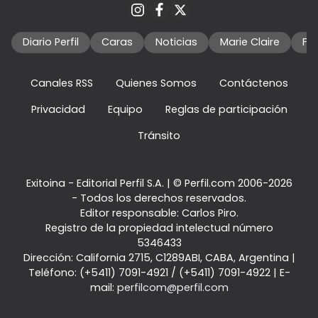
Diario Perfil
Caras
Noticias
Marie Claire
Fo
Canales RSS
Quienes Somos
Contáctenos
Privacidad
Equipo
Reglas de participación
Tránsito
Exitoina - Editorial Perfil S.A.
| © Perfil.com 2006-2026
- Todos los derechos reservados.
Editor responsable: Carlos Piro.
Registro de la propiedad intelectual número
5346433
Dirección:
California 2715
,
C1289ABI
,
CABA, Argentina
|
Teléfono:
(+5411) 7091-4921
/
(+5411) 7091-4922
| E-
mail:
perfilcom@perfil.com