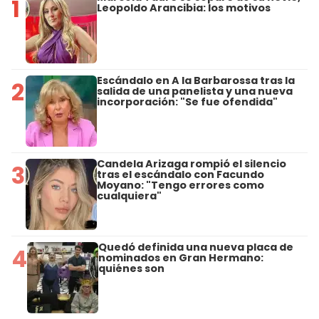
1
Leopoldo Arancibia: los motivos
Escándalo en A la Barbarossa tras la
2
salida de una panelista y una nueva
incorporación: "Se fue ofendida"
Candela Arizaga rompió el silencio
3
tras el escándalo con Facundo
Moyano: "Tengo errores como
cualquiera"
Quedó definida una nueva placa de
4
nominados en Gran Hermano:
quiénes son