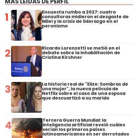
MÁS LEÍDAS DE PERFIL
Encuesta rumbo a 2027: cuatro
1
consultoras midieron el desgaste de
Milei y la crisis de liderazgo en el
peronismo
Ricardo Lorenzetti se metió en el
2
debate sobre la inhabilitación de
Cristina Kirchner
La historia real de "Elize: Sombras de
3
una mujer", la nueva película de
Netflix sobre el caso de una esposa
que descuartizó a su marido
Tercera Guerra Mundial: la
4
inteligencia artificial reveló cuáles
serían los primeros países
latinoamericanos en ser derrotados