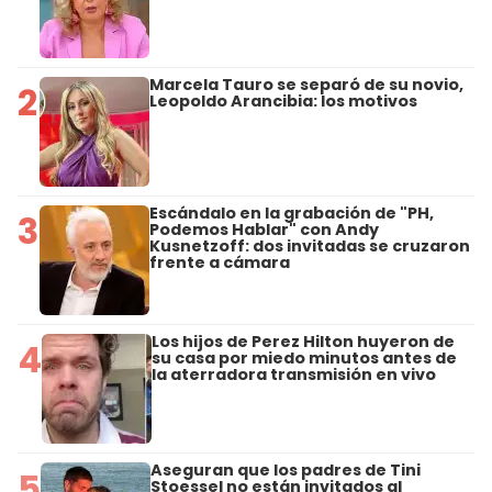
Marcela Tauro se separó de su novio,
2
Leopoldo Arancibia: los motivos
Escándalo en la grabación de "PH,
3
Podemos Hablar" con Andy
Kusnetzoff: dos invitadas se cruzaron
frente a cámara
Los hijos de Perez Hilton huyeron de
4
su casa por miedo minutos antes de
la aterradora transmisión en vivo
Aseguran que los padres de Tini
5
Stoessel no están invitados al