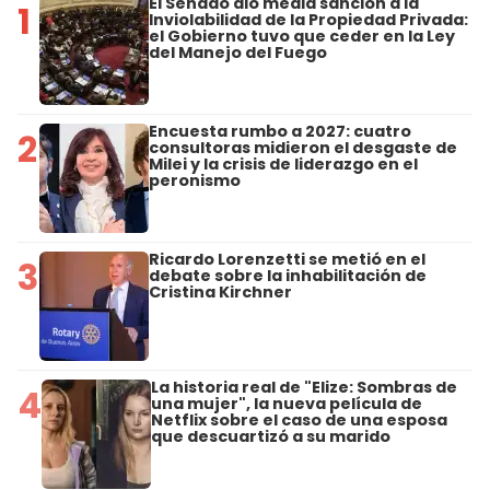
El Senado dio media sanción a la
1
Inviolabilidad de la Propiedad Privada:
el Gobierno tuvo que ceder en la Ley
del Manejo del Fuego
Encuesta rumbo a 2027: cuatro
2
consultoras midieron el desgaste de
Milei y la crisis de liderazgo en el
peronismo
Ricardo Lorenzetti se metió en el
3
debate sobre la inhabilitación de
Cristina Kirchner
La historia real de "Elize: Sombras de
4
una mujer", la nueva película de
Netflix sobre el caso de una esposa
que descuartizó a su marido